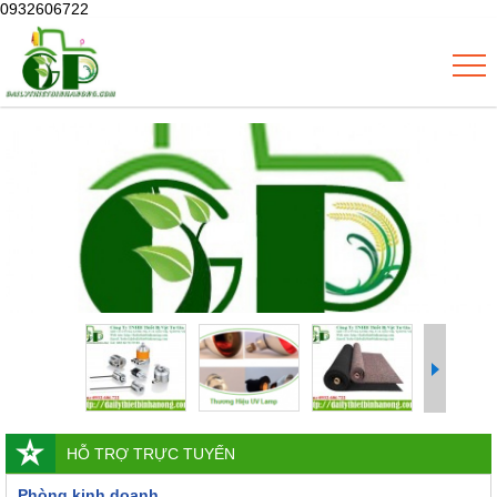
0932606722
HỖ TRỢ TRỰC TUYẾN
Phòng kinh doanh