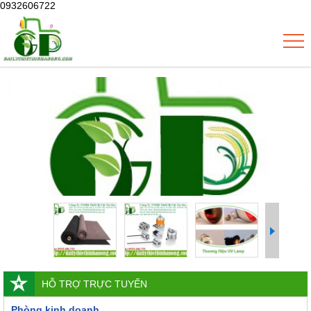
0932606722
HỖ TRỢ TRỰC TUYẾN
Phòng kinh doanh