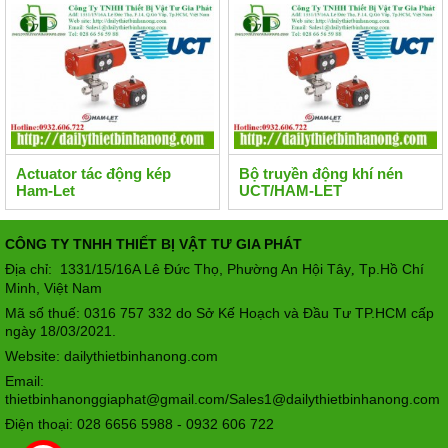
Actuator tác động kép
Bộ truyền động khí nén
Ham-Let
UCT/HAM-LET
CÔNG TY TNHH THIẾT BỊ VẬT TƯ GIA PHÁT
Địa chỉ: 1331/15/16A Lê Đức Thọ, Phường An Hội Tây
Tp.Hồ Chí
,
Minh, Việt Nam
Mã số thuế: 0316 757 332 do Sở Kế Hoạch và Đầu Tư TP.HCM cấp
ngày 18/03/2021.
Website: dailythietbinhanong.com
Email:
thietbinhanonggiaphat@gmail.com/Sales1@dailythietbinhanong.com
Điện thoại: 028 6656 5988 - 0932 606 722