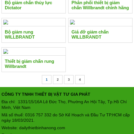
Bộ giảm chấn thủy lực
Phân phối thiết bị giảm
Dictator
chấn Willbrandt chính hãng
Bộ giảm rung
Giá đỡ giảm chấn
WILLBRANDT
WILLBRANDT
Thiết bị giảm chấn rung
Willbrandt
1
2
3
4
CÔNG TY TNHH THIẾT BỊ VẬT TƯ GIA PHÁT
Địa chỉ: 1331/15/16A Lê Đức Thọ, Phường An Hội Tây
Tp.Hồ Chí
,
Minh, Việt Nam
Mã số thuế: 0316 757 332 do Sở Kế Hoạch và Đầu Tư TP.HCM cấp
ngày 18/03/2021.
Website: dailythietbinhanong.com