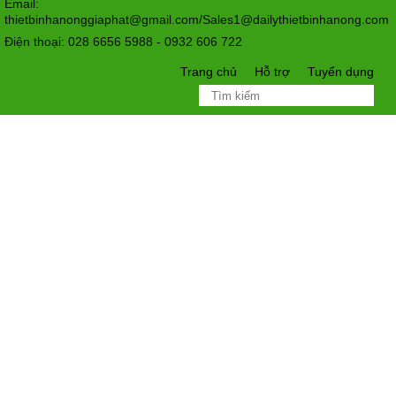
Email:
thietbinhanonggiaphat@gmail.com/Sales1@dailythietbinhanong.com
Điện thoại: 028 6656 5988 - 0932 606 722
Trang chủ
Hỗ trợ
Tuyển dụng