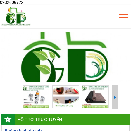
0932606722
HỖ TRỢ TRỰC TUYẾN
Phòng kinh doanh