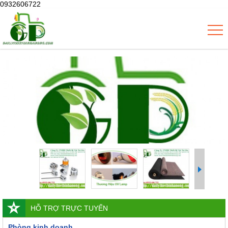
0932606722
HỖ TRỢ TRỰC TUYẾN
Phòng kinh doanh