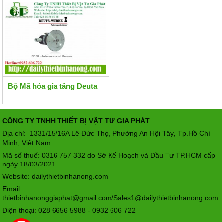
Bộ Mã hóa gia tăng Deuta
CÔNG TY TNHH THIẾT BỊ VẬT TƯ GIA PHÁT
Địa chỉ: 1331/15/16A Lê Đức Thọ, Phường An Hội Tây
Tp.Hồ Chí
,
Minh, Việt Nam
Mã số thuế: 0316 757 332 do Sở Kế Hoạch và Đầu Tư TP.HCM cấp
ngày 18/03/2021.
Website: dailythietbinhanong.com
Email:
thietbinhanonggiaphat@gmail.com/Sales1@dailythietbinhanong.com
Điện thoại: 028 6656 5988 - 0932 606 722