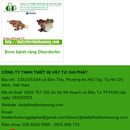
Bơm bánh răng Oberdorfer
CÔNG TY TNHH THIẾT BỊ VẬT TƯ GIA PHÁT
Địa chỉ: 1331/15/16A Lê Đức Thọ, Phường An Hội Tây
Tp.Hồ Chí
,
Minh, Việt Nam
Mã số thuế: 0316 757 332 do Sở Kế Hoạch và Đầu Tư TP.HCM cấp
ngày 18/03/2021.
Website: dailythietbinhanong.com
Email:
thietbinhanonggiaphat@gmail.com/Sales1@dailythietbinhanong.com
Điện thoại: 028 6656 5988 - 0932 606 722