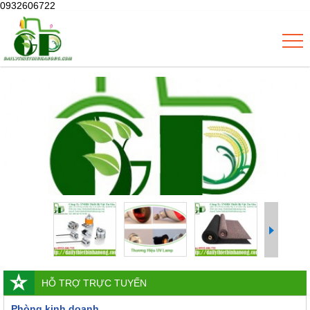
0932606722
HỖ TRỢ TRỰC TUYẾN
Phòng kinh doanh