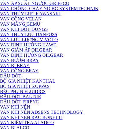
VAN ÁP SUẤT NGƯỢC GRIFFCO
VAN CHỐNG CHÁY NỔ BC-SYSTEMTECHNIK
VAN THỦY LỰC KAWASAKI
VAN CỔNG VELAN
VAN MÀNG GEMU
VAN KHÍ ĐỐT DUNGS
VAN THỦY LỰC DANFOSS
VAN LƯU LƯỢNG VIVOLO
VAN ĐỊNH HƯỚNG HAWE
VAN GIẢM ÁP OILGEAR
VAN ĐỊNH HƯỚNG OILGEAR
VAN BƯỚM BRAY
VAN BI BRAY
VAN CỔNG BRAY
ĐẦU ĐỐT
BỘ GIA NHIỆT KANTHAL
BỘ GIA NHIỆT ZOPPAS
BÉC PHUN FLUIDICS
ĐẦU ĐỐT BALTUR
ĐẦU ĐỐT FIREYE
VAN KHÍ NÉN
VAN KHÍ NÉN ADSENS TECHNOLOGY
VAN KHÍ NÉN RAC BONETTI
VAN KIỂM TRA ALADCO
VAN BI ALCO