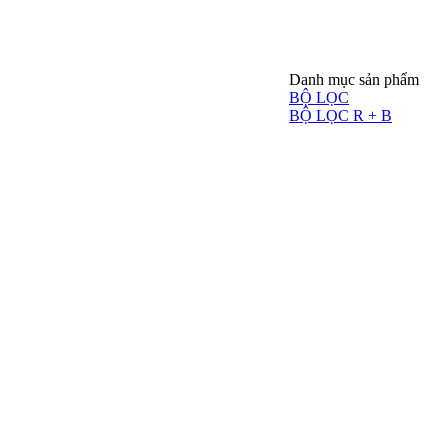
Danh mục sản phẩm
TIN TỨC
LIÊN HỆ
BỘ LỌC
BỘ LỌC R + B