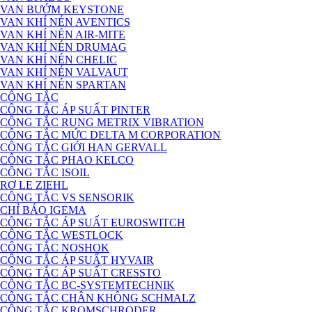
VAN BƯỚM KEYSTONE
VAN KHÍ NÉN AVENTICS
VAN KHÍ NÉN AIR-MITE
VAN KHÍ NÉN DRUMAG
VAN KHÍ NÉN CHELIC
VAN KHÍ NÉN VALVAUT
VAN KHÍ NÉN SPARTAN
CÔNG TẮC
CÔNG TẮC ÁP SUẤT PINTER
CÔNG TẮC RUNG METRIX VIBRATION
CÔNG TẮC MỨC DELTA M CORPORATION
CÔNG TẮC GIỚI HẠN GERVALL
CÔNG TẮC PHAO KELCO
CÔNG TẮC ISOIL
RƠ LE ZIEHL
CÔNG TẮC VS SENSORIK
CHỈ BÁO IGEMA
CÔNG TẮC ÁP SUẤT EUROSWITCH
CÔNG TẮC WESTLOCK
CÔNG TẮC NOSHOK
CÔNG TẮC ÁP SUẤT HYVAIR
CÔNG TẮC ÁP SUẤT CRESSTO
CÔNG TẮC BC-SYSTEMTECHNIK
CÔNG TẮC CHÂN KHÔNG SCHMALZ
CÔNG TẮC KROMSCHRODER