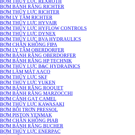
BƠM THỦY LỰC REXROTH
BƠM BÁNH RĂNG RICHTER
BƠM THỦY LỰC RICHTER
BƠM LY TÂM RICHTER
BƠM THỦY LỰC HYVAIR
BƠM THỦY LỰC HYFLOW CONTROLS
BƠM THỦY LỰC DYNEX
BƠM THỦY LỰC BVA HYDRAULICS
BƠM CHÂN KHÔNG FIPA
BƠM LY TÂM OBERDORFER
BƠM BÁNH RĂNG OBERDORFER
BƠM BÁNH RĂNG HP TECHNIK
BƠM THỦY LỰC B&C HYDRAINICS
BƠM LÀM MÁT AACO
BƠM THỦY LỰC SKF
BƠM THỦY LỰC YUKEN
BƠM BÁNH RĂNG ROQUET
BƠM BÁNH RĂNG MARZOCCHI
BƠM CÁNH GẠT CAMEL
BƠM THỦY LỰC KAWASAKI
BƠM BÔI TRƠN PRESSOL
BƠM PISTON YENMAK
BƠM CHÂN KHÔNG PIAB
BƠM BÁNH RĂNG BUCHER
BƠM THỦY LỰC ENERPAC