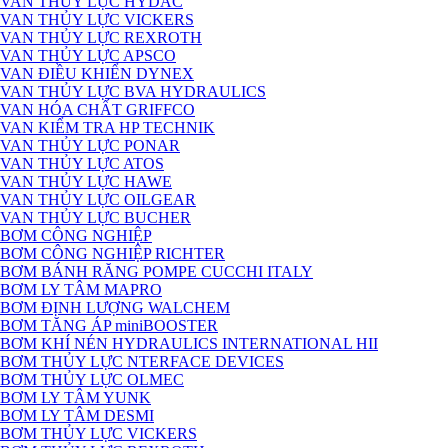
VAN THỦY LỰC HYDAC
VAN THỦY LỰC VICKERS
VAN THỦY LỰC REXROTH
VAN THỦY LỰC APSCO
VAN ĐIỀU KHIỂN DYNEX
VAN THỦY LỰC BVA HYDRAULICS
VAN HÓA CHẤT GRIFFCO
VAN KIỂM TRA HP TECHNIK
VAN THỦY LỰC PONAR
VAN THỦY LỰC ATOS
VAN THỦY LỰC HAWE
VAN THỦY LỰC OILGEAR
VAN THỦY LỰC BUCHER
BƠM CÔNG NGHIỆP
BƠM CÔNG NGHIỆP RICHTER
BƠM BÁNH RĂNG POMPE CUCCHI ITALY
BƠM LY TÂM MAPRO
BƠM ĐỊNH LƯỢNG WALCHEM
BƠM TĂNG ÁP miniBOOSTER
BƠM KHÍ NÉN HYDRAULICS INTERNATIONAL HII
BƠM THỦY LỰC NTERFACE DEVICES
BƠM THỦY LỰC OLMEC
BƠM LY TÂM YUNK
BƠM LY TÂM DESMI
BƠM THỦY LỰC VICKERS