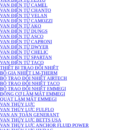
VAN ĐIỆN TỪ CAMEL
VAN ĐIỆN TỪ CHANTO
VAN ĐIỆN TỪ VELAN
VAN ĐIỆN TỪ CAMOZZI
VAN ĐIỆN TỪ AKO
VAN ĐIỆN TỪ DUNGS
VAN ĐIỆN TỪ ASCO
VAN ĐIỆN TỪ CAPRONI
VAN ĐIỆN TỪ DWYER
VAN ĐIỆN TỪ CHELIC
VAN ĐIỆN TỪ SPARTAN
VAN ĐIỆN TỪ TACO
THIẾT BỊ TRAO ĐỔI NHIỆT
BỘ GIA NHIỆT LM-THERM
BỘ TRAO ĐỔI NHIỆT AIRTECH
BỘ TRAO ĐỔI NHIỆT TACO
BỘ TRAO ĐỔI NHIỆT EMMEGI
ĐỘNG CƠ LÀM MÁT EMMEGI
QUẠT LÀM MÁT EMMEGI
VAN THỦY LỰC
VAN THỦY LỰC FULFLO
VAN AN TOÀN GENERANT
VAN THỦY LỰC BETTS USA
VAN THỦY LỰC ANCHOR FLUID POWER