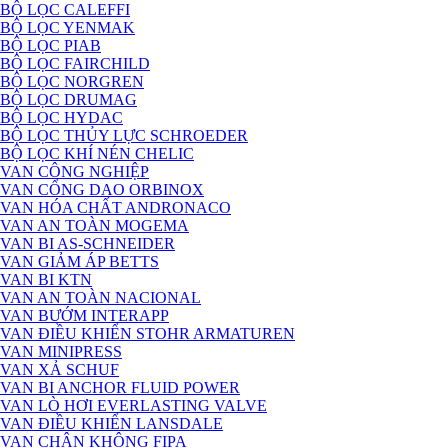
BỘ LỌC CALEFFI
BỘ LỌC YENMAK
BỘ LỌC PIAB
BỘ LỌC FAIRCHILD
BỘ LỌC NORGREN
BỘ LỌC DRUMAG
BỘ LỌC HYDAC
BỘ LỌC THỦY LỰC SCHROEDER
BỘ LỌC KHÍ NÉN CHELIC
VAN CÔNG NGHIỆP
VAN CỔNG DAO ORBINOX
VAN HÓA CHẤT ANDRONACO
VAN AN TOÀN MOGEMA
VAN BI AS-SCHNEIDER
VAN GIẢM ÁP BETTS
VAN BI KTN
VAN AN TOÀN NACIONAL
VAN BƯỚM INTERAPP
VAN ĐIỀU KHIỂN STOHR ARMATUREN
VAN MINIPRESS
VAN XẢ SCHUF
VAN BI ANCHOR FLUID POWER
VAN LÒ HƠI EVERLASTING VALVE
VAN ĐIỀU KHIỂN LANSDALE
VAN CHÂN KHÔNG FIPA