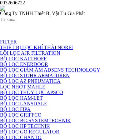
0932606722
Công Ty TNHH Thiết Bị Vật Tư Gia Phát
TRANG CHỦ
GIỚI THIỆU
S
FILTER
THIẾT BỊ LỌC KHÍ THẢI NORFI
LÕI LỌC AJR FILTRATION
BỘ LỌC KALTHOFF
BỘ LỌC ENERDOOR
BỘ LỌC GIẢM ÂM ADSENS TECHNOLOGY
BỘ LỌC STOHR ARMATUREN
BỘ LỌC AZ PNEUMATICA
LỌC NHỚT MAHLE
BỘ LỌC THỦY LỰC APSCO
BỘ LỌC HAM-LET
BỘ LỌC LANSDALE
BỘ LỌC FIPA
BỘ LỌC GRIFFCO
BỘ LỌC BC-SYSTEMTECHNIK
BỘ LỌC HP TECHNIK
BỘ LỌC GO REGULATOR
BỘ LỌC CHANTO