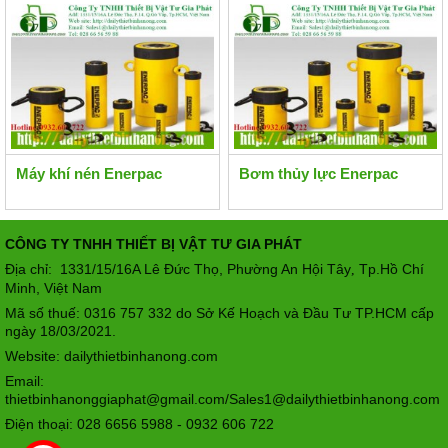
Máy khí nén Enerpac
Bơm thủy lực Enerpac
CÔNG TY TNHH THIẾT BỊ VẬT TƯ GIA PHÁT
Địa chỉ: 1331/15/16A Lê Đức Thọ, Phường An Hội Tây
Tp.Hồ Chí
,
Minh, Việt Nam
Mã số thuế: 0316 757 332 do Sở Kế Hoạch và Đầu Tư TP.HCM cấp
ngày 18/03/2021.
Website: dailythietbinhanong.com
Email:
thietbinhanonggiaphat@gmail.com/Sales1@dailythietbinhanong.com
Điện thoại: 028 6656 5988 - 0932 606 722