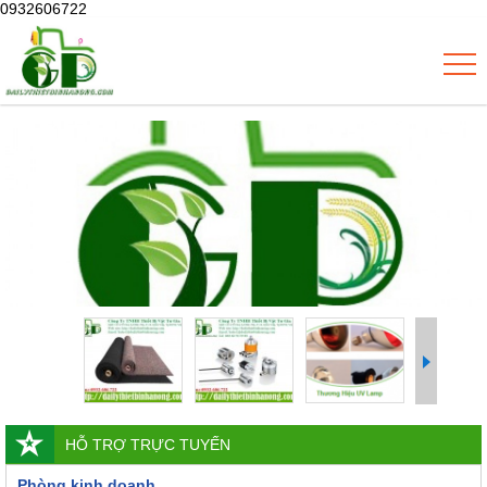
0932606722
HỖ TRỢ TRỰC TUYẾN
Phòng kinh doanh