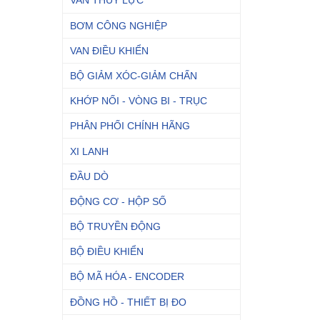
VAN THỦY LỰC
BƠM CÔNG NGHIỆP
VAN ĐIỀU KHIỂN
BỘ GIẢM XÓC-GIẢM CHẤN
KHỚP NỐI - VÒNG BI - TRỤC
PHÂN PHỐI CHÍNH HÃNG
XI LANH
ĐẦU DÒ
ĐỘNG CƠ - HỘP SỐ
BỘ TRUYỀN ĐỘNG
BỘ ĐIỀU KHIỂN
BỘ MÃ HÓA - ENCODER
ĐỒNG HỒ - THIẾT BỊ ĐO