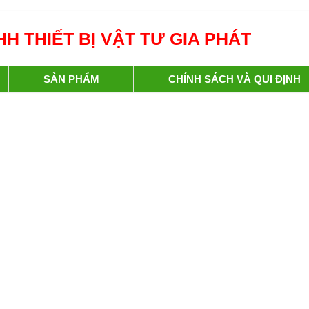
H THIẾT BỊ VẬT TƯ GIA PHÁT
SẢN PHẨM
CHÍNH SÁCH VÀ QUI ĐỊNH