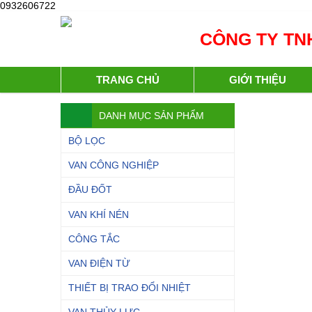
0932606722
CÔNG TY TNH
TRANG CHỦ
GIỚI THIỆU
DANH MỤC SẢN PHẨM
BỘ LỌC
VAN CÔNG NGHIỆP
ĐẦU ĐỐT
VAN KHÍ NÉN
CÔNG TẮC
VAN ĐIỆN TỪ
THIẾT BỊ TRAO ĐỔI NHIỆT