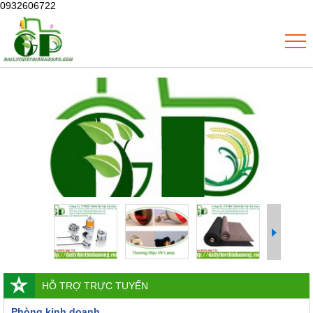
0932606722
HỖ TRỢ TRỰC TUYẾN
Phòng kinh doanh