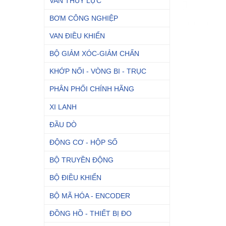
VAN THỦY LỰC
BƠM CÔNG NGHIỆP
VAN ĐIỀU KHIỂN
BỘ GIẢM XÓC-GIẢM CHẤN
KHỚP NỐI - VÒNG BI - TRỤC
PHÂN PHỐI CHÍNH HÃNG
XI LANH
ĐẦU DÒ
ĐỘNG CƠ - HỘP SỐ
BỘ TRUYỀN ĐỘNG
BỘ ĐIỀU KHIỂN
BỘ MÃ HÓA - ENCODER
ĐỒNG HỒ - THIẾT BỊ ĐO