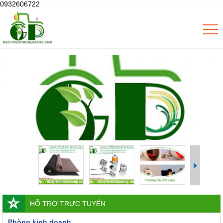
0932606722
HỖ TRỢ TRỰC TUYẾN
Phòng kinh doanh