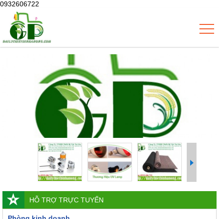
0932606722
HỖ TRỢ TRỰC TUYẾN
Phòng kinh doanh