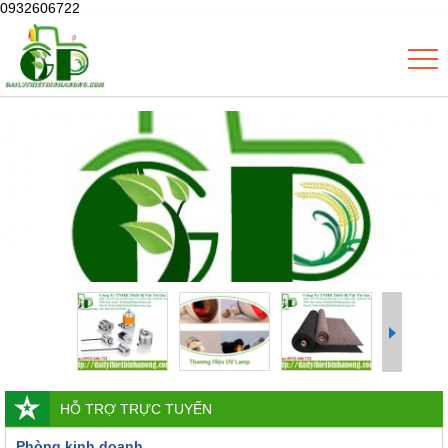
0932606722
HỖ TRỢ TRỰC TUYẾN
Phòng kinh doanh