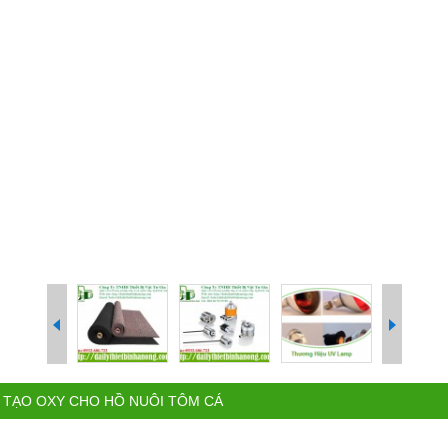
 TẠO OXY CHO HỒ NUÔI TÔM CÁ