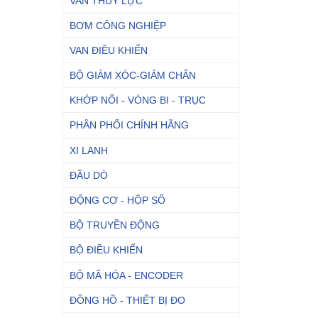
VAN THỦY LỰC
BƠM CÔNG NGHIỆP
VAN ĐIỀU KHIỂN
BỘ GIẢM XÓC-GIẢM CHẤN
KHỚP NỐI - VÒNG BI - TRỤC
PHÂN PHỐI CHÍNH HÃNG
XI LANH
ĐẦU DÒ
ĐỘNG CƠ - HỘP SỐ
BỘ TRUYỀN ĐỘNG
BỘ ĐIỀU KHIỂN
BỘ MÃ HÓA - ENCODER
ĐỒNG HỒ - THIẾT BỊ ĐO