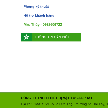
Phòng kỹ thuật
Hỗ trợ khách hàng
Mrs Thủy - 0932606722
THÔNG TIN CẦN BIẾT
CÔNG TY TNHH THIẾT BỊ VẬT TƯ GIA PHÁT
Địa chỉ: 1331/15/16A Lê Đức Thọ, Phường An Hội Tây
T
,