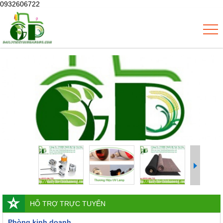
0932606722
HỖ TRỢ TRỰC TUYẾN
Phòng kinh doanh