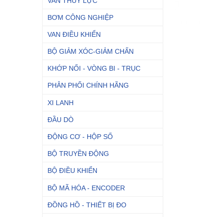
VAN THỦY LỰC
BƠM CÔNG NGHIỆP
VAN ĐIỀU KHIỂN
BỘ GIẢM XÓC-GIẢM CHẤN
KHỚP NỐI - VÒNG BI - TRỤC
PHÂN PHỐI CHÍNH HÃNG
XI LANH
ĐẦU DÒ
ĐỘNG CƠ - HỘP SỐ
BỘ TRUYỀN ĐỘNG
BỘ ĐIỀU KHIỂN
BỘ MÃ HÓA - ENCODER
ĐỒNG HỒ - THIẾT BỊ ĐO