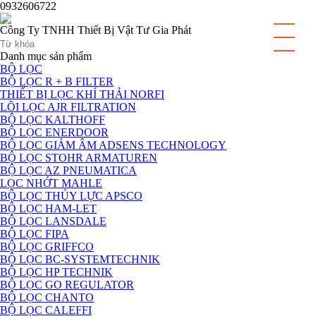
0932606722
Công Ty TNHH Thiết Bị Vật Tư Gia Phát
Danh mục sản phẩm
BỘ LỌC
BỘ LỌC R + B FILTER
THIẾT BỊ LỌC KHÍ THẢI NORFI
LÕI LỌC AJR FILTRATION
BỘ LỌC KALTHOFF
BỘ LỌC ENERDOOR
BỘ LỌC GIẢM ÂM ADSENS TECHNOLOGY
BỘ LỌC STOHR ARMATUREN
BỘ LỌC AZ PNEUMATICA
LỌC NHỚT MAHLE
BỘ LỌC THỦY LỰC APSCO
BỘ LỌC HAM-LET
BỘ LỌC LANSDALE
BỘ LỌC FIPA
BỘ LỌC GRIFFCO
BỘ LỌC BC-SYSTEMTECHNIK
BỘ LỌC HP TECHNIK
BỘ LỌC GO REGULATOR
BỘ LỌC CHANTO
BỘ LỌC CALEFFI