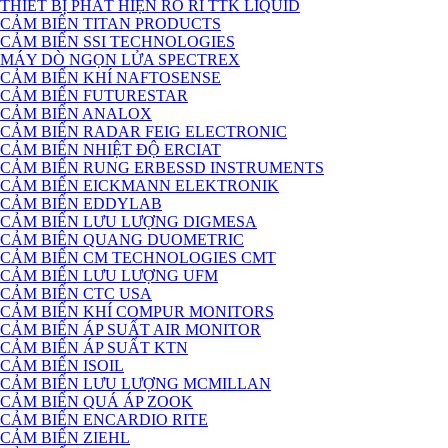
THIẾT BỊ PHÁT HIỆN RÒ RỈ TTK LIQUID
CẢM BIẾN TITAN PRODUCTS
CẢM BIẾN SSI TECHNOLOGIES
MÁY DÒ NGỌN LỬA SPECTREX
CẢM BIẾN KHÍ NAFTOSENSE
CẢM BIẾN FUTURESTAR
CẢM BIẾN ANALOX
CẢM BIẾN RADAR FEIG ELECTRONIC
CẢM BIẾN NHIỆT ĐỘ ERCIAT
CẢM BIẾN RUNG ERBESSD INSTRUMENTS
CẢM BIẾN EICKMANN ELEKTRONIK
CẢM BIẾN EDDYLAB
CẢM BIẾN LƯU LƯỢNG DIGMESA
CẢM BIÊN QUANG DUOMETRIC
CẢM BIẾN CM TECHNOLOGIES CMT
CẢM BIẾN LƯU LƯỢNG UFM
CẢM BIẾN CTC USA
CẢM BIẾN KHÍ COMPUR MONITORS
CẢM BIẾN ÁP SUẤT AIR MONITOR
CẢM BIẾN ÁP SUẤT KTN
CẢM BIẾN ISOIL
CẢM BIẾN LƯU LƯỢNG MCMILLAN
CẢM BIẾN QUÁ ÁP ZOOK
CẢM BIẾN ENCARDIO RITE
CẢM BIẾN ZIEHL