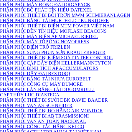
PHÂN PHỐI MÁY ĐÓNG ĐAI ORGAPACK
PHÂN PHỐI BỘ PHÁT TÍN HIỆU DATEXEL
PHÂN PHỐI THIẾT BỊ BÔI TRƠN MWM SCHMIERANLAGEN
PHÂN PHỐI BĂNG TẢI MURTFELDT KUNSTOFFE
PHÂN PHỐI THIẾT BỊ ĐIỆN MTM POWER VIỆT NAM
PHÂN PHỐI ĐÈN TÍN HIỆU MOFLASH BEACONS
PHÂN PHỐI MÁY BIẾN ÁP MICHAEL RIEDEL
PHÂN PHỐI MÁY TÓP ỐNG NOVOPRESS
PHÂN PHỐI ĐIỆN TRỞ FRIZLEN
PHÂN PHỐI SÚNG PHUN SƠN KRAUTZBERGER
PHÂN PHỐI THIẾT BỊ KIỂM SOÁT INTER CONTROL
PHÂN PHỐI CÁP DÂY ĐIỆN HELLERMANNTYTON
PHÂN PHỐI BÌNH TÍCH ÁP ACCUMULATORS
PHÂN PHỐI DÂY ĐAI BESTORQ
PHÂN PHỐI BĂNG TẢI NHỰA EUROBELT
PHÂN PHỐI CÔNG CỤ MÁY DUMORE
PHÂN PHỐI LĂN BĂNG TẢI DUGOMRULLI
CÁP THỦY LỰC DIASTECA
PHÂN PHỐI THIẾT BỊ SƯỞI DBK DAVID BAADER
PHÂN PHỐI VAN AS-SCHNEIDER
PHÂN PHỐI THIẾT BỊ ĐO HÃNG AIR MONITOR
PHÂN PHỐI THIẾT BỊ AB TRASMISSIONI
PHÂN PHỐI VAN AN TOÀN NACIONAL
PHÂN PHỐI CÔNG TẮC HÃNG KELCO
PHÂN PHỐI ACTUATOR AUMA TẠI VIỆT NAM