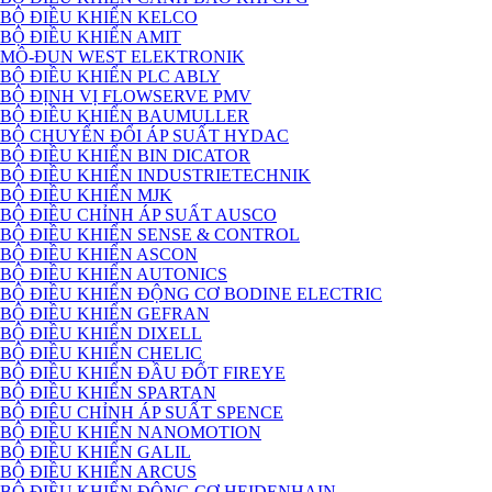
BỘ ĐIỀU KHIỂN KELCO
BỘ ĐIỀU KHIỂN AMIT
MÔ-ĐUN WEST ELEKTRONIK
BỘ ĐIỀU KHIỂN PLC ABLY
BỘ ĐỊNH VỊ FLOWSERVE PMV
BỘ ĐIỀU KHIỂN BAUMULLER
BỘ CHUYỂN ĐỔI ÁP SUẤT HYDAC
BỘ ĐIỀU KHIỂN BIN DICATOR
BỘ ĐIỀU KHIỂN INDUSTRIETECHNIK
BỘ ĐIỀU KHIỂN MJK
BỘ ĐIỀU CHỈNH ÁP SUẤT AUSCO
BỘ ĐIỀU KHIỂN SENSE & CONTROL
BỘ ĐIỀU KHIỂN ASCON
BỘ ĐIỀU KHIỂN AUTONICS
BỘ ĐIỀU KHIỂN ĐỘNG CƠ BODINE ELECTRIC
BỘ ĐIỀU KHIỂN GEFRAN
BỘ ĐIỀU KHIỂN DIXELL
BỘ ĐIỀU KHIỂN CHELIC
BỘ ĐIỀU KHIỂN ĐẦU ĐỐT FIREYE
BỘ ĐIỀU KHIỂN SPARTAN
BỘ ĐIÊU CHỈNH ÁP SUẤT SPENCE
BỘ ĐIỀU KHIỂN NANOMOTION
BỘ ĐIỀU KHIỂN GALIL
BỘ ĐIỀU KHIỂN ARCUS
BỘ ĐIỀU KHIỂN ĐỘNG CƠ HEIDENHAIN