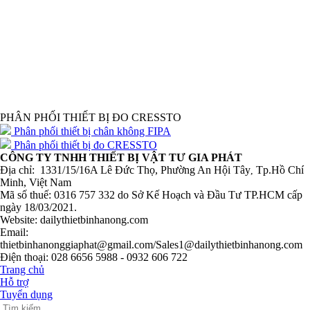
PHÂN PHỐI THIẾT BỊ ĐO CRESSTO
Phân phối thiết bị chân không FIPA
Phân phối thiết bị đo CRESSTO
CÔNG TY TNHH THIẾT BỊ VẬT TƯ GIA PHÁT
Địa chỉ: 1331/15/16A Lê Đức Thọ, Phường An Hội Tây
Tp.Hồ Chí
,
Minh, Việt Nam
Mã số thuế: 0316 757 332 do Sở Kế Hoạch và Đầu Tư TP.HCM cấp
ngày 18/03/2021.
Website: dailythietbinhanong.com
Email:
thietbinhanonggiaphat@gmail.com/Sales1@dailythietbinhanong.com
Điện thoại: 028 6656 5988 - 0932 606 722
Trang chủ
Hỗ trợ
Tuyển dụng