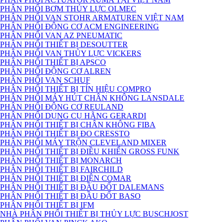
PHÂN PHỐI BƠM THỦY LỰC OLMEC
PHÂN PHỐI VAN STOHR ARMATUREN VIỆT NAM
PHÂN PHỐI ĐỘNG CƠ ACM ENGINEERING
PHÂN PHỐI VAN AZ PNEUMATIC
PHÂN PHỐI THIẾT BỊ DESOUTTER
PHÂN PHỐI VAN THỦY LỰC VICKERS
PHÂN PHỐI THIẾT BỊ APSCO
PHÂN PHỐI ĐỘNG CƠ ALREN
PHÂN PHỐI VAN SCHUF
PHÂN PHỐI THIẾT BỊ TÍN HIỆU COMPRO
PHÂN PHỐI MÁY HÚT CHÂN KHÔNG LANSDALE
PHÂN PHỐI ĐỘNG CƠ REULAND
PHÂN PHỐI DỤNG CỤ HÃNG GERARDI
PHÂN PHỐI THIẾT BỊ CHÂN KHÔNG FIBA
PHÂN PHỐI THIẾT BỊ ĐO CRESSTO
PHÂN PHỐI MÁY TRỘN CLEVELAND MIXER
PHÂN PHỐI THIẾT BỊ ĐIỀU KHIỂN GROSS FUNK
PHÂN PHỐI THIẾT BỊ MONARCH
PHÂN PHỐI THIẾT BỊ FAIRCHILD
PHÂN PHỐI THIẾT BỊ ĐIỆN COMAR
PHÂN PHỐI THIẾT BỊ ĐẦU ĐỐT DALEMANS
PHÂN PHỐI THIẾT BỊ ĐẦU ĐỐT BASO
PHÂN PHỐI THIẾT BỊ IFM
NHÀ PHÂN PHỐI THIẾT BỊ THỦY LỰC BUSCHJOST