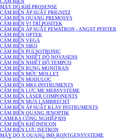
CẢM BIẾN
MÁY DÒ KHÍ PROSENSE
CẢM BIẾN ÁP SUẤT PRIGNITZ
CẢM BIẾN QUANG PREMOSYS
CẢM BIẾN VỊ TRÍ POSITEK
CẢM BIẾN ÁP SUẤT PEWATRON - ANGST PFISTER
CẢM BIẾN OPTEK
CẢM BIẾN VEGA
CẢM BIẾN SIKO
CẢM BIẾN PULSOTRONIC
CẢM BIẾN NHIỆT ĐỘ NOVASENS
CẢM BIẾN NHIỆT ĐỘ TEMPCO
CẢM BIẾN RUNG MONITRAN
CẢM BIẾN MỨC MOLLET
CẢM BIẾN MODULOC
CẢM BIẾN MKS INSTRUMENTS
CẢM BIẾN LỰC ME MEBSYSTEME
CẢM BIẾN LASER COMPONENTS
CẢM BIẾN MƯA LAMBRECHT
CẢM BIẾN ÁP SUẤT KLAY INSTRUMENTS
CẢM BIẾN QUANG JENOPTIK
CAMERA CÔNG NGHIỆP IDS
CẢM BIẾN KHÍ INFICON
CẢM BIẾN LỰC ISETRON
MÁY DÒ X QUANG IMS RONTGENSYSTEME