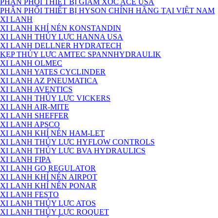
PHÂN PHỐI THIẾT BỊ GIẢM XÓC ACE USA
PHÂN PHỐI THIẾT BỊ HYSON CHÍNH HÃNG TẠI VIỆT NAM
XI LANH
XI LANH KHÍ NÉN KONSTANDIN
XI LANH THỦY LỰC HANNA USA
XI LANH DELLNER HYDRATECH
KẸP THỦY LỰC AMTEC SPANNHYDRAULIK
XI LANH OLMEC
XI LANH YATES CYCLINDER
XI LANH AZ PNEUMATICA
XI LANH AVENTICS
XI LANH THỦY LỰC VICKERS
XI LANH AIR-MITE
XI LANH SHEFFER
XI LANH APSCO
XI LANH KHÍ NÉN HAM-LET
XI LANH THỦY LỰC HYFLOW CONTROLS
XI LANH THỦY LỰC BVA HYDRAULICS
XI LANH FIPA
XI LANH GO REGULATOR
XI LANH KHÍ NÉN AIRPOT
XI LANH KHÍ NÉN PONAR
XI LANH FESTO
XI LANH THỦY LỰC ATOS
XI LANH THỦY LỰC ROQUET