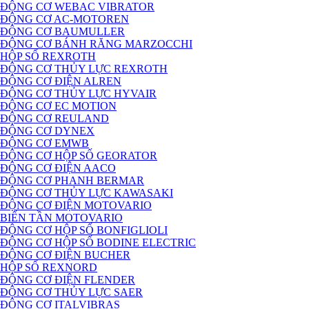
ĐỘNG CƠ WEBAC VIBRATOR
ĐỘNG CƠ AC-MOTOREN
ĐỘNG CƠ BAUMULLER
ĐỘNG CƠ BÁNH RĂNG MARZOCCHI
HỘP SỐ REXROTH
ĐỘNG CƠ THỦY LỰC REXROTH
ĐỘNG CƠ ĐIỆN ALREN
ĐỘNG CƠ THỦY LỰC HYVAIR
ĐỘNG CƠ EC MOTION
ĐỘNG CƠ REULAND
ĐỘNG CƠ DYNEX
ĐỘNG CƠ EMWB
ĐỘNG CƠ HỘP SỐ GEORATOR
ĐỘNG CƠ ĐIỆN AACO
ĐỘNG CƠ PHANH BERMAR
ĐỘNG CƠ THỦY LỰC KAWASAKI
ĐỘNG CƠ ĐIỆN MOTOVARIO
BIẾN TẦN MOTOVARIO
ĐỘNG CƠ HỘP SỐ BONFIGLIOLI
ĐỘNG CƠ HỘP SỐ BODINE ELECTRIC
ĐỘNG CƠ ĐIỆN BUCHER
HỘP SỐ REXNORD
ĐỘNG CƠ ĐIỆN FLENDER
ĐỘNG CƠ THỦY LỰC SAER
ĐỘNG CƠ ITALVIBRAS