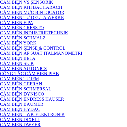
CẢM BIẾN VS SENSORIK
CẢM BIẾN KHÍ BACHARACH
CĂM BIẾN MỨC BIN DICATOR
CẢM BIẾN TỪ DEUTA WERKE
CẢM BIẾN FIPA
CẢM BIẾN CRESSTO
CẢM BIẾN INDUSTRIETECHNIK
CẢM BIẾN SCHMALZ
CẢM BIẾN YORK
CẢM BIẾN SENSE & CONTROL
CẢM BIẾN ÁP SUẤT ITALMANOMETRI
CẢM BIẾN BETA
CẢM BIẾN SICK
CẢM BIẾN AUTONICS
CÔNG TẮC CẢM BIẾN PIAB
CẢM BIẾN TỪ IFM
CẢM BIẾN GEFRAN
CẢM BIẾN SCHMERSAL
CẢM BIẾN DYNISCO
CẢM BIẾN ENDRESS HAUSER
CẢM BIẾN BAUMER
CẢM BIẾN HYDAC
CẢM BIẾN TWK-ELEKTRONIK
CẢM BIẾN DIXELL
CẢM BIẾN DWYER