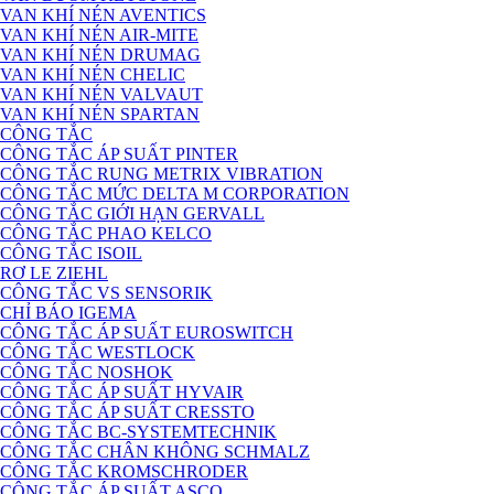
VAN KHÍ NÉN AVENTICS
VAN KHÍ NÉN AIR-MITE
VAN KHÍ NÉN DRUMAG
VAN KHÍ NÉN CHELIC
VAN KHÍ NÉN VALVAUT
VAN KHÍ NÉN SPARTAN
CÔNG TẮC
CÔNG TẮC ÁP SUẤT PINTER
CÔNG TẮC RUNG METRIX VIBRATION
CÔNG TẮC MỨC DELTA M CORPORATION
CÔNG TẮC GIỚI HẠN GERVALL
CÔNG TẮC PHAO KELCO
CÔNG TẮC ISOIL
RƠ LE ZIEHL
CÔNG TẮC VS SENSORIK
CHỈ BÁO IGEMA
CÔNG TẮC ÁP SUẤT EUROSWITCH
CÔNG TẮC WESTLOCK
CÔNG TẮC NOSHOK
CÔNG TẮC ÁP SUẤT HYVAIR
CÔNG TẮC ÁP SUẤT CRESSTO
CÔNG TẮC BC-SYSTEMTECHNIK
CÔNG TẮC CHÂN KHÔNG SCHMALZ
CÔNG TẮC KROMSCHRODER
CÔNG TẮC ÁP SUẤT ASCO