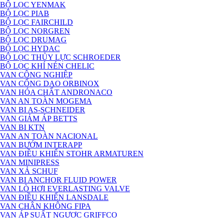
BỘ LỌC YENMAK
BỘ LỌC PIAB
BỘ LỌC FAIRCHILD
BỘ LỌC NORGREN
BỘ LỌC DRUMAG
BỘ LỌC HYDAC
BỘ LỌC THỦY LỰC SCHROEDER
BỘ LỌC KHÍ NÉN CHELIC
VAN CÔNG NGHIỆP
VAN CỔNG DAO ORBINOX
VAN HÓA CHẤT ANDRONACO
VAN AN TOÀN MOGEMA
VAN BI AS-SCHNEIDER
VAN GIẢM ÁP BETTS
VAN BI KTN
VAN AN TOÀN NACIONAL
VAN BƯỚM INTERAPP
VAN ĐIỀU KHIỂN STOHR ARMATUREN
VAN MINIPRESS
VAN XẢ SCHUF
VAN BI ANCHOR FLUID POWER
VAN LÒ HƠI EVERLASTING VALVE
VAN ĐIỀU KHIỂN LANSDALE
VAN CHÂN KHÔNG FIPA
VAN ÁP SUẤT NGƯỢC GRIFFCO