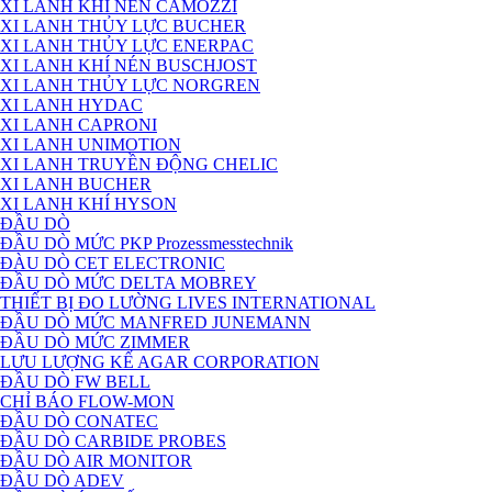
XI LANH KHÍ NÉN CAMOZZI
XI LANH THỦY LỰC BUCHER
XI LANH THỦY LỰC ENERPAC
XI LANH KHÍ NÉN BUSCHJOST
XI LANH THỦY LỰC NORGREN
XI LANH HYDAC
XI LANH CAPRONI
XI LANH UNIMOTION
XI LANH TRUYỀN ĐỘNG CHELIC
XI LANH BUCHER
XI LANH KHÍ HYSON
ĐẦU DÒ
ĐẦU DÒ MỨC PKP Prozessmesstechnik
ĐÀU DÒ CET ELECTRONIC
ĐẦU DÒ MỨC DELTA MOBREY
THIẾT BỊ ĐO LƯỜNG LIVES INTERNATIONAL
ĐẦU DÒ MỨC MANFRED JUNEMANN
ĐẦU DÒ MỨC ZIMMER
LƯU LƯỢNG KẾ AGAR CORPORATION
ĐẦU DÒ FW BELL
CHỈ BÁO FLOW-MON
ĐẦU DÒ CONATEC
ĐẦU DÒ CARBIDE PROBES
ĐẦU DÒ AIR MONITOR
ĐẦU DÒ ADEV