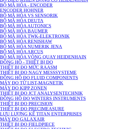
BỘ MÃ HÓA - ENCODER
ENCODER HOHNER
BỘ MÃ HÓA VS SENSORIK
BỘ MÃ HÓA DEUTA
BỘ MÃ HÓA AUTONICS
BỘ MÃ HÓA BAUMER
BỘ MÃ HÓA TWK-ELEKTRONIK
BỘ MÃ HÓA RENISHAW
BỘ MÃ HÓA NUMERIK JENA
BỘ MÃ HÓA ARCUS
BỘ MÃ HÓA VÒNG QUAY HEIDENHAIN
ĐỒNG HỒ - THIẾT BỊ ĐO
THIẾT BỊ ĐO MỨC RAASM
THIẾT BỊ ĐO NAGY MESSSYSTEME
ĐỒNG HỒ ĐO FLUID COMPONENTS
MÁY ĐO TỪ LIST-MAGNETIK
MÁY ĐO KIPP ZONEN
THIẾT BỊ ĐO JCT ANALYSENTECHNIK
ĐỒNG HỒ ĐO WINTERS INSTRUMENTS
THIẾT BỊ ĐO PRECISION
THIẾT BỊ ĐO PRECIMEASURE
LƯU LƯỢNG KẾ TITAN ENTERPRISES
MÁY ĐO GALAXAIR
THIẾT BỊ ĐO FIELDPIECE