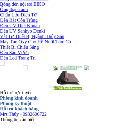
Bóng đèn nội soi EIKO
Ống thạch anh
Chấn Lưu Điện Tử
Đèn Bắt Côn Trùng
Đèn UV Diệt Khuẩn
Đèn UV Sankyo Denki
Vật Tư Thiết Bị Ngành Thủy Sản
Máy Tạo Oxy Cho Hồ Nuôi Tôm Cá
Thiết Bị Chiếu Sáng
Đèn Sân Vườn
Đèn Led Trang Trí
Hỗ trợ trực tuyến
Phòng kinh doanh
Phòng kỹ thuật
Hỗ trợ khách hàng
Mrs Thủy - 0932606722
Thông tin cần biết