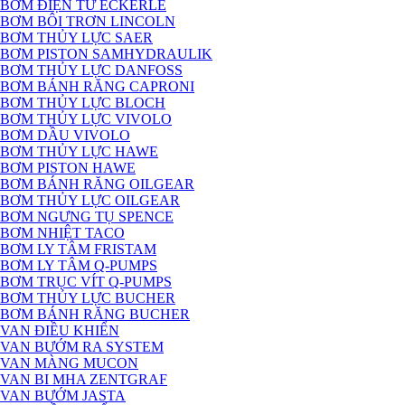
BƠM ĐIỆN TỪ ECKERLE
BƠM BÔI TRƠN LINCOLN
BƠM THỦY LỰC SAER
BƠM PISTON SAMHYDRAULIK
BƠM THỦY LỰC DANFOSS
BƠM BÁNH RĂNG CAPRONI
BƠM THỦY LỰC BLOCH
BƠM THỦY LỰC VIVOLO
BƠM DẦU VIVOLO
BƠM THỦY LỰC HAWE
BƠM PISTON HAWE
BƠM BÁNH RĂNG OILGEAR
BƠM THỦY LỰC OILGEAR
BƠM NGƯNG TỤ SPENCE
BƠM NHIỆT TACO
BƠM LY TÂM FRISTAM
BƠM LY TÂM Q-PUMPS
BƠM TRỤC VÍT Q-PUMPS
BƠM THỦY LỰC BUCHER
BƠM BÁNH RĂNG BUCHER
VAN ĐIỀU KHIỂN
VAN BƯỚM RA SYSTEM
VAN MÀNG MUCON
VAN BI MHA ZENTGRAF
VAN BƯỚM JASTA