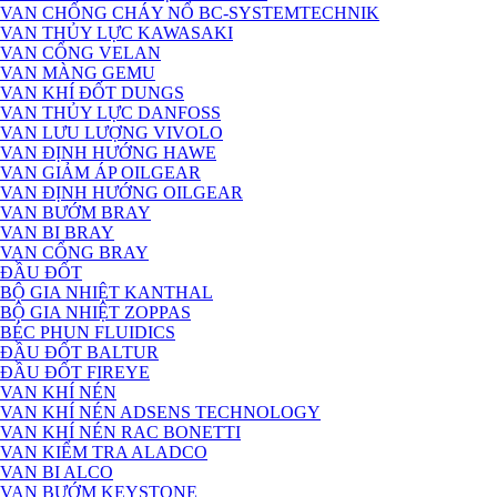
VAN CHỐNG CHÁY NỔ BC-SYSTEMTECHNIK
VAN THỦY LỰC KAWASAKI
VAN CỔNG VELAN
VAN MÀNG GEMU
VAN KHÍ ĐỐT DUNGS
VAN THỦY LỰC DANFOSS
VAN LƯU LƯỢNG VIVOLO
VAN ĐỊNH HƯỚNG HAWE
VAN GIẢM ÁP OILGEAR
VAN ĐỊNH HƯỚNG OILGEAR
VAN BƯỚM BRAY
VAN BI BRAY
VAN CỔNG BRAY
ĐẦU ĐỐT
BỘ GIA NHIỆT KANTHAL
BỘ GIA NHIỆT ZOPPAS
BÉC PHUN FLUIDICS
ĐẦU ĐỐT BALTUR
ĐẦU ĐỐT FIREYE
VAN KHÍ NÉN
VAN KHÍ NÉN ADSENS TECHNOLOGY
VAN KHÍ NÉN RAC BONETTI
VAN KIỂM TRA ALADCO
VAN BI ALCO
VAN BƯỚM KEYSTONE