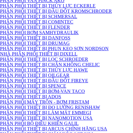
PHÂN PHỐI VAN PINCK AKO
PHÂN PHỐI THIẾT BỊ THỦY LỰC ECKERLE
PHÂN PHỐI THIẾT BỊ ĐẦU ĐỐT KROMSCHRODER
PHÂN PHỐI THIẾT BỊ SCHMERSAL
PHÂN PHỐI THIẾT BỊ COMINTEC
PHÂN PHỐI THIẾT BỊ FLENDER
PHÂN PHỐI BƠM SAMHYDRAULIK
PHÂN PHỐI THIẾT BỊ DANFOSS
PHÂN PHỐI THIẾT BỊ DRUMAG
PHÂN PHỐI THIẾT BỊ PHUN KEO SƠN NORDSON
NHÀ PHÂN PHỐI THIẾT BỊ DIXELL
PHÂN PHỐI THIẾT BỊ LỌC SCHROEDER
PHÂN PHỐI THIẾT BỊ CHÂN KHÔNG CHELIC
PHÂN PHỐI THIẾT BỊ THỦY LỰC HAWE
PHÂN PHỐI THIẾT BỊ OILGEAR
PHÂN PHỐI THIẾT BỊ ĐẦU ĐỐT FIREYE
PHÂN PHỖI THIẾT BỊ SPENCE
PHÂN PHỐI THIẾT BỊ BƠM-VAN TACO
PHÂN PHỐI THIẾT BỊ ADOS
PHÂN PHỐI MÁY TRỘN - BƠM FRISTAM
PHÂN PHỐI THIẾT BỊ ĐO LƯỜNG RENISHAW
PHÂN PHỐI THIẾT BỊ LÀM MÁT EMMEGI
PHÂN PHỐI THIẾT BỊ NANOMOTION USA
PHÂN PHỐI BỘ ĐIỀU KHIỂN GALIL
PHÂN PHỐI THIẾT BỊ ARCUS CHÍNH HÃNG USA