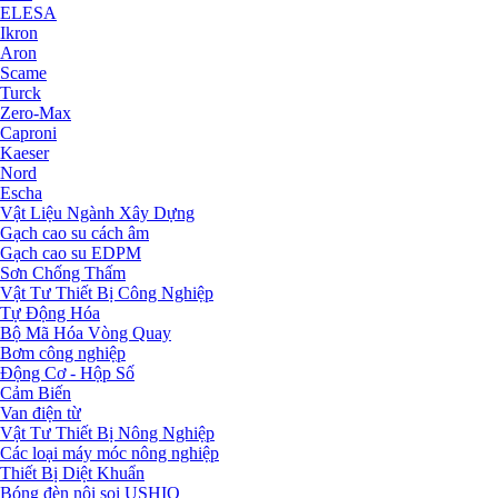
ELESA
Ikron
Aron
Scame
Turck
Zero-Max
Caproni
Kaeser
Nord
Escha
Vật Liệu Ngành Xây Dựng
Gạch cao su cách âm
Gạch cao su EDPM
Sơn Chống Thấm
Vật Tư Thiết Bị Công Nghiệp
Tự Động Hóa
Bộ Mã Hóa Vòng Quay
Bơm công nghiệp
Động Cơ - Hộp Số
Cảm Biến
Van điện từ
Vật Tư Thiết Bị Nông Nghiệp
Các loại máy móc nông nghiệp
Thiết Bị Diệt Khuẩn
Bóng đèn nội soi USHIO