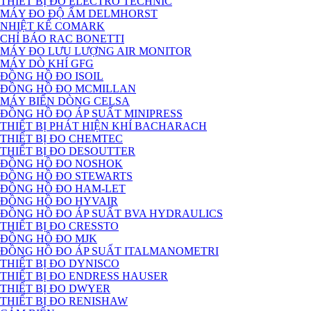
THIẾT BỊ ĐO ELECTRO TECHNIC
MÁY ĐO ĐỘ ẨM DELMHORST
NHIỆT KẾ COMARK
CHỈ BÁO RAC BONETTI
MÁY ĐO LƯU LƯỢNG AIR MONITOR
MÁY DÒ KHÍ GFG
ĐỒNG HỒ ĐO ISOIL
ĐỒNG HỒ ĐO MCMILLAN
MÁY BIẾN DÒNG CELSA
ĐỒNG HỒ ĐO ÁP SUẤT MINIPRESS
THIẾT BỊ PHÁT HIỆN KHÍ BACHARACH
THIẾT BỊ ĐO CHEMTEC
THIẾT BỊ ĐO DESOUTTER
ĐỒNG HỒ ĐO NOSHOK
ĐỒNG HỒ ĐO STEWARTS
ĐỒNG HỒ ĐO HAM-LET
ĐỒNG HỒ ĐO HYVAIR
ĐỒNG HỒ ĐO ÁP SUẤT BVA HYDRAULICS
THIẾT BỊ ĐO CRESSTO
ĐỒNG HỒ ĐO MJK
ĐỒNG HỒ ĐO ÁP SUẤT ITALMANOMETRI
THIẾT BỊ ĐO DYNISCO
THIẾT BỊ ĐO ENDRESS HAUSER
THIẾT BỊ ĐO DWYER
THIẾT BỊ ĐO RENISHAW