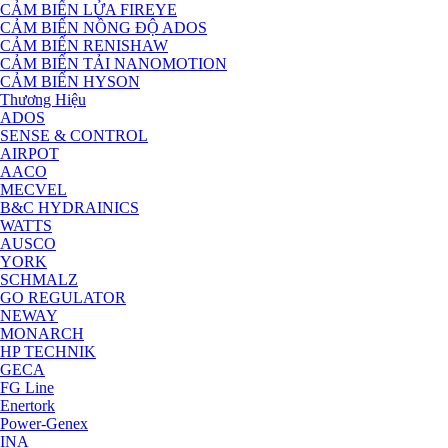
CẢM BIẾN LỬA FIREYE
CẢM BIẾN NỒNG ĐỘ ADOS
CẢM BIẾN RENISHAW
CẢM BIẾN TẢI NANOMOTION
CẢM BIẾN HYSON
Thương Hiệu
ADOS
SENSE & CONTROL
AIRPOT
AACO
MECVEL
B&C HYDRAINICS
WATTS
AUSCO
YORK
SCHMALZ
GO REGULATOR
NEWAY
MONARCH
HP TECHNIK
GECA
FG Line
Enertork
Power-Genex
INA