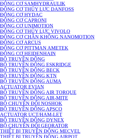
ĐỘNG CƠ SAMHYDRAULIK
ĐỘNG CƠ THỦY LỰC DANFOSS
ĐỘNG CƠ HYDAC
ĐỘNG CƠ CAPRONI
ĐỘNG CƠ UNIMOTION
ĐỘNG CƠ THỦY LỰC VIVOLO
ĐỘNG CƠ CHÂN KHÔNG NANOMOTION
ĐỘNG CƠ ARCUS
ĐỘNG CƠ PITTMAN AMETEK
ĐỘNG CƠ HEIDENHAIN
BỘ TRUYỀN ĐỘNG
BỘ TRUYỀN ĐỘNG ESKRIDGE
BỘ TRUYỀN ĐỘNG BECK
BỘ TRUYỀN ĐỘNG KTN
BỘ TRUYỀN ĐỘNG AUMA
ACTUATOR EVIAN
BỘ TRUYỀN ĐỘNG AIR TORQUE
BỘ TRUYỀN ĐỘNG AIR-MITE
BỘ CHUYỂN ĐỔI NOSHOK
BỘ TRUYỀN ĐỘNG APSCO
ACTUATOR UCT/HAM-LET
BỘ TRUYỀN ĐỘNG DYNEX
BỘ CHUYỂN ĐỔI GEORATOR
THIẾT BỊ TRUYỀN ĐỘNG MECVEL
THIẾT BỊ TRUYỀN ĐỘNG AIRPOT