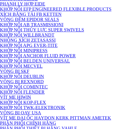
PHANH LY HỢP EIDE
KHỚP NỐI EFP ENGINEERED FLEXIBLE PRODUCTS
XÍCH BĂNG TẢI FB KETTEN
VÒNG ĐỆM EPIDOR SEALS
KHỚP NỐI AB TRASMISSIONI
KHỚP NỐI THỦY LỰC SUPER SWIVELS
KHỚP NỐI WILLBRANDT
NHÔNG XÍCH ZETASASSI
KHỚP NỐI APG EVER-TITE
KHỚP NỐI MINIPRESS
KHỚP NỐI ANCHOR FLUID POWER
KHỚP NỐI BELDEN UNIVERSAL
KHỚP NỐI MECVEL
VÒNG BI SKF
KHỚP NỐI DEUBLIN
VÒNG BI REXNORD
KHỚP NỐI COMINTEC
KHỚP NỐI FLENDER
VÍT ME HIWIN
KHỚP NỐI KOP-FLEX
KHỚP NỐI TWK-ELEKTRONIK
VÒNG BI OAV USA
VÍT ME ĐAI ỐC HAYDON KERK PITTMAN AMETEK
PHÂN PHỐI CHÍNH HÃNG
PHÂN PHỐI THIẾT BỊ HÃNG VAHLE