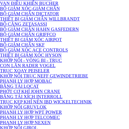
VAN ĐIỀU KHIỂN BUCHER
BỘ GIẢM XÓC-GIẢM CHẤN
BỘ GIẢM CHẤN DICTATOR
THIẾT BỊ GIẢM CHẤN WILLBRANDT
BỘ CĂNG ZETASASSI
BỘ GIẢM CHẤN HAHN GASFEDERN
BỘ GIẢM CHẤN GRIFFCO
THIẾT BỊ GIẢM XÓC AIRPOT
BỘ GIẢM CHẤN SKF
BỘ GIẢM XÓC ACE CONTROLS
THIẾT BỊ GIẢM XÓC HYSON
KHỚP NỐI - VÒNG BI - TRỤC
CON LĂN RADER VOGEL
TRỤC XOAY PEISELER
KHỚP NỐI TRỤC NEFF GEWINDETRIEBE
PHANH LY HỢP MOBAC
BĂNG TẢI LOCAT
PHỚT CƠ KHÍ JOHN CRANE
BĂNG TẢI XÍCH INTERROLL
TRỤC KẸP KHÍ NÉN IBD WICKELTECHNIK
KHỚP NỐI GRUVLOK
PHANH LY HỢP WPT POWER
PHANH LY HỢP TELCOMEC
PHANH LY HỢP NEXEN
KHỚP NỐI GIROL