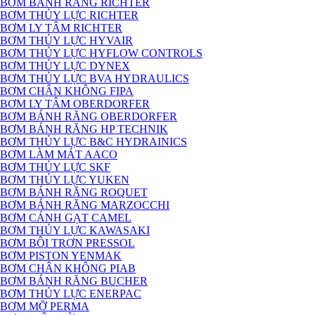
BƠM BÁNH RĂNG RICHTER
BƠM THỦY LỰC RICHTER
BƠM LY TÂM RICHTER
BƠM THỦY LỰC HYVAIR
BƠM THỦY LỰC HYFLOW CONTROLS
BƠM THỦY LỰC DYNEX
BƠM THỦY LỰC BVA HYDRAULICS
BƠM CHÂN KHÔNG FIPA
BƠM LY TÂM OBERDORFER
BƠM BÁNH RĂNG OBERDORFER
BƠM BÁNH RĂNG HP TECHNIK
BƠM THỦY LỰC B&C HYDRAINICS
BƠM LÀM MÁT AACO
BƠM THỦY LỰC SKF
BƠM THỦY LỰC YUKEN
BƠM BÁNH RĂNG ROQUET
BƠM BÁNH RĂNG MARZOCCHI
BƠM CÁNH GẠT CAMEL
BƠM THỦY LỰC KAWASAKI
BƠM BÔI TRƠN PRESSOL
BƠM PISTON YENMAK
BƠM CHÂN KHÔNG PIAB
BƠM BÁNH RĂNG BUCHER
BƠM THỦY LỰC ENERPAC
BƠM MỠ PERMA