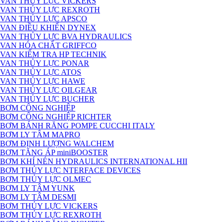
VAN THỦY LỰC VICKERS
VAN THỦY LỰC REXROTH
VAN THỦY LỰC APSCO
VAN ĐIỀU KHIỂN DYNEX
VAN THỦY LỰC BVA HYDRAULICS
VAN HÓA CHẤT GRIFFCO
VAN KIỂM TRA HP TECHNIK
VAN THỦY LỰC PONAR
VAN THỦY LỰC ATOS
VAN THỦY LỰC HAWE
VAN THỦY LỰC OILGEAR
VAN THỦY LỰC BUCHER
BƠM CÔNG NGHIỆP
BƠM CÔNG NGHIỆP RICHTER
BƠM BÁNH RĂNG POMPE CUCCHI ITALY
BƠM LY TÂM MAPRO
BƠM ĐỊNH LƯỢNG WALCHEM
BƠM TĂNG ÁP miniBOOSTER
BƠM KHÍ NÉN HYDRAULICS INTERNATIONAL HII
BƠM THỦY LỰC NTERFACE DEVICES
BƠM THỦY LỰC OLMEC
BƠM LY TÂM YUNK
BƠM LY TÂM DESMI
BƠM THỦY LỰC VICKERS
BƠM THỦY LỰC REXROTH