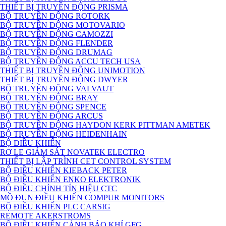
THIẾT BỊ TRUYỀN ĐỘNG PRISMA
BỘ TRUYỀN ĐỘNG ROTORK
BỘ TRUYỀN ĐỘNG MOTOVARIO
BỘ TRUYỀN ĐỘNG CAMOZZI
BỘ TRUYỀN ĐỘNG FLENDER
BỘ TRUYỀN ĐỘNG DRUMAG
BỘ TRUYỀN ĐỘNG ACCU TECH USA
THIẾT BỊ TRUYỀN ĐỘNG UNIMOTION
THIẾT BỊ TRUYỀN ĐỘNG DWYER
BỘ TRUYỀN ĐỘNG VALVAUT
BỘ TRUYỀN ĐỘNG BRAY
BỘ TRUYỀN ĐỘNG SPENCE
BỘ TRUYỀN ĐỘNG ARCUS
BỘ TRUYỀN ĐỘNG HAYDON KERK PITTMAN AMETEK
BỘ TRUYỀN ĐỘNG HEIDENHAIN
BỘ ĐIỀU KHIỂN
RƠ LE GIÁM SÁT NOVATEK ELECTRO
THIẾT BỊ LẬP TRÌNH CET CONTROL SYSTEM
BỘ ĐIỀU KHIỂN KIEBACK PETER
BỘ ĐIỀU KHIỂN ENKO ELEKTRONIK
BỘ ĐIỀU CHỈNH TÍN HIỆU CTC
MÔ ĐUN ĐIỀU KHIỂN COMPUR MONITORS
BỘ ĐIỀU KHIỂN PLC CARSIG
REMOTE AKERSTROMS
BỘ ĐIỀU KHIỂN CẢNH BÁO KHÍ GFG