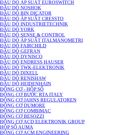
ĐẦU DÒ ÁP SUẤT EUROSWITCH
ĐẦU DÒ NOSHOK
ĐẦU DÒ BIN DICATOR
ĐẦU DÒ ÁP SUẤT CRESSTO
ĐẦU DÒ INDUSTRIETECHNIK
ĐẦU DÒ YORK
ĐẦU DÒ SENSE & CONTROL
ĐẦU DÒ ÁP SUẤT ITALMANOMETRI
ĐẦU DÒ FAIRCHILD
ĐẦU DÒ GEFRAN
ĐẦU DÒ DYNISCO
ĐẦU DÒ ENDRESS HAUSER
ĐẦU DÒ TWK-ELEKTRONIK
ĐẦU DÒ DIXELL
ĐẦU DÒ RENISHAW
ĐẦU DÒ HEIDENHAIN
ĐỘNG CƠ - HỘP SỐ
ĐỘNG CƠ BƯỚC RTA ITALY
ĐỘNG CƠ JAHNS REGULATOREN
ĐỘNG CƠ DUMORE
ĐỘNG CƠ COMBIMAC
ĐỘNG CƠ BESOZZI
ĐỘNG CƠ ACD ELEKTRONIK GROUP
HỘP SỐ AUMA
ĐỘNG CƠ ACM ENGINEERING