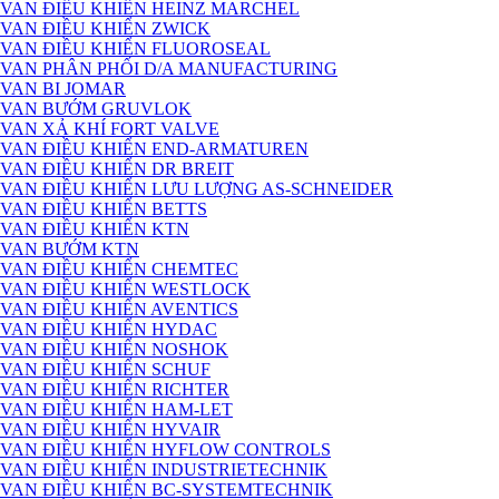
VAN ĐIỀU KHIỂN HEINZ MARCHEL
VAN ĐIỀU KHIỂN ZWICK
VAN ĐIỀU KHIỂN FLUOROSEAL
VAN PHÂN PHỐI D/A MANUFACTURING
VAN BI JOMAR
VAN BƯỚM GRUVLOK
VAN XẢ KHÍ FORT VALVE
VAN ĐIỀU KHIỂN END-ARMATUREN
VAN ĐIỀU KHIỂN DR BREIT
VAN ĐIỀU KHIỂN LƯU LƯỢNG AS-SCHNEIDER
VAN ĐIỀU KHIỂN BETTS
VAN ĐIỀU KHIỂN KTN
VAN BƯỚM KTN
VAN ĐIỀU KHIỂN CHEMTEC
VAN ĐIỀU KHIỂN WESTLOCK
VAN ĐIỀU KHIỂN AVENTICS
VAN ĐIỀU KHIỂN HYDAC
VAN ĐIỀU KHIỂN NOSHOK
VAN ĐIỀU KHIỂN SCHUF
VAN ĐIỀU KHIỂN RICHTER
VAN ĐIỀU KHIỂN HAM-LET
VAN ĐIỀU KHIỂN HYVAIR
VAN ĐIỀU KHIỂN HYFLOW CONTROLS
VAN ĐIỀU KHIỂN INDUSTRIETECHNIK
VAN ĐIỀU KHIỂN BC-SYSTEMTECHNIK