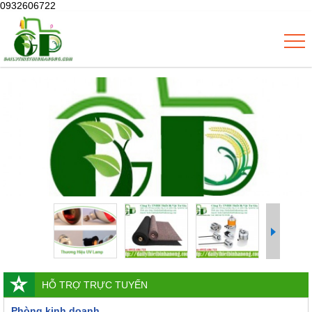
0932606722
HỖ TRỢ TRỰC TUYẾN
Phòng kinh doanh