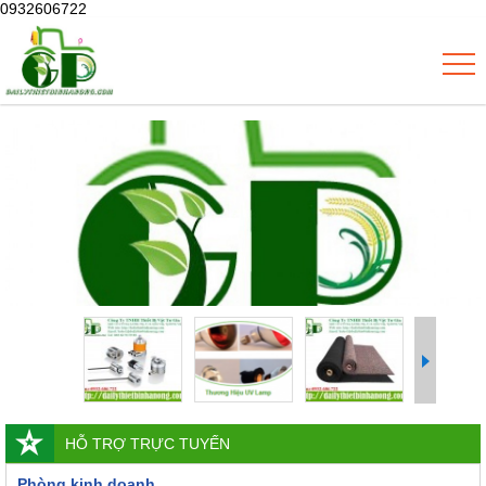
0932606722
HỖ TRỢ TRỰC TUYẾN
Phòng kinh doanh