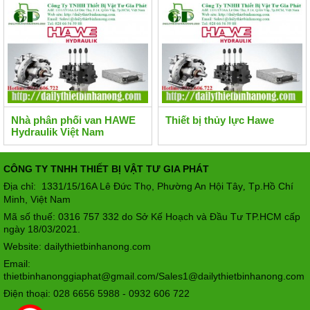
Nhà phân phối van HAWE
Thiết bị thủy lực Hawe
Hydraulik Việt Nam
CÔNG TY TNHH THIẾT BỊ VẬT TƯ GIA PHÁT
Địa chỉ: 1331/15/16A Lê Đức Thọ, Phường An Hội Tây
Tp.Hồ Chí
,
Minh, Việt Nam
Mã số thuế: 0316 757 332 do Sở Kế Hoạch và Đầu Tư TP.HCM cấp
ngày 18/03/2021.
Website: dailythietbinhanong.com
Email:
thietbinhanonggiaphat@gmail.com/Sales1@dailythietbinhanong.com
Điện thoại: 028 6656 5988 - 0932 606 722