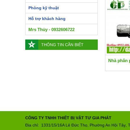
Phòng kỹ thuật
Hỗ trợ khách hàng
Mrs Thủy - 0932606722
THÔNG TIN CẦN BIẾT
Nhà phân 
CÔNG TY TNHH THIẾT BỊ VẬT TƯ GIA PHÁT
Địa chỉ: 1331/15/16A Lê Đức Thọ, Phường An Hội Tây
T
,