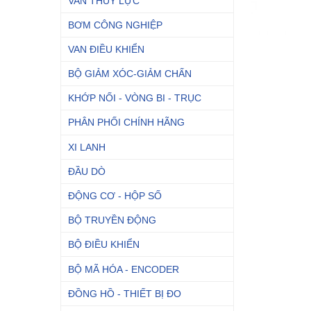
VAN THỦY LỰC
BƠM CÔNG NGHIỆP
VAN ĐIỀU KHIỂN
BỘ GIẢM XÓC-GIẢM CHẤN
KHỚP NỐI - VÒNG BI - TRỤC
PHÂN PHỐI CHÍNH HÃNG
XI LANH
ĐẦU DÒ
ĐỘNG CƠ - HỘP SỐ
BỘ TRUYỀN ĐỘNG
BỘ ĐIỀU KHIỂN
BỘ MÃ HÓA - ENCODER
ĐỒNG HỒ - THIẾT BỊ ĐO