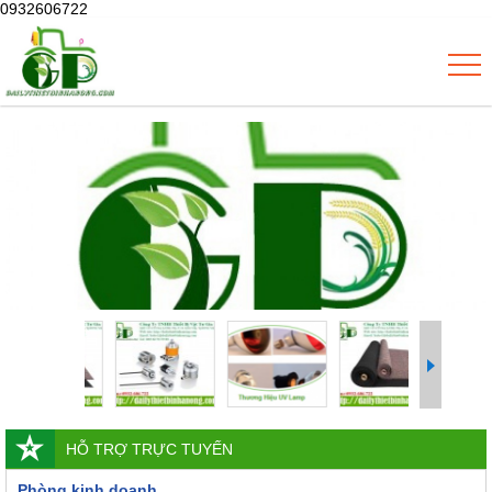
0932606722
HỖ TRỢ TRỰC TUYẾN
Phòng kinh doanh