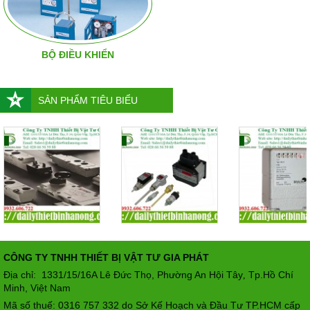
BỘ ĐIỀU KHIỂN
SẢN PHẨM TIÊU BIỂU
CÔNG TY TNHH THIẾT BỊ VẬT TƯ GIA PHÁT
Địa chỉ: 1331/15/16A Lê Đức Thọ, Phường An Hội Tây
Tp.Hồ Chí
,
Minh, Việt Nam
Mã số thuế: 0316 757 332 do Sở Kế Hoạch và Đầu Tư TP.HCM cấp