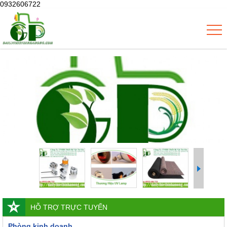
0932606722
HỖ TRỢ TRỰC TUYẾN
Phòng kinh doanh