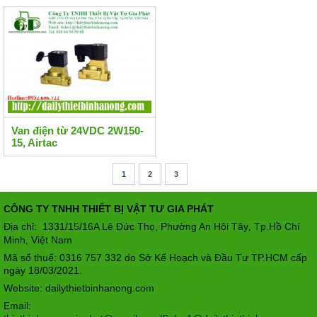
Van điện từ 24VDC 2W150-
15, Airtac
1
2
3
CÔNG TY TNHH THIẾT BỊ VẬT TƯ GIA PHÁT
Địa chỉ: 1331/15/16A Lê Đức Thọ, Phường An Hội Tây
Tp.Hồ Chí
,
Minh, Việt Nam
Mã số thuế: 0316 757 332 do Sở Kế Hoạch và Đầu Tư TP.HCM cấp
ngày 18/03/2021.
Website: dailythietbinhanong.com
Email: