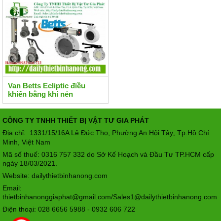
Van Betts Ecliptic điều
khiển bằng khí nén
CÔNG TY TNHH THIẾT BỊ VẬT TƯ GIA PHÁT
Địa chỉ: 1331/15/16A Lê Đức Thọ, Phường An Hội Tây
Tp.Hồ Chí
,
Minh, Việt Nam
Mã số thuế: 0316 757 332 do Sở Kế Hoạch và Đầu Tư TP.HCM cấp
ngày 18/03/2021.
Website: dailythietbinhanong.com
Email:
thietbinhanonggiaphat@gmail.com/Sales1@dailythietbinhanong.com
Điện thoại: 028 6656 5988 - 0932 606 722