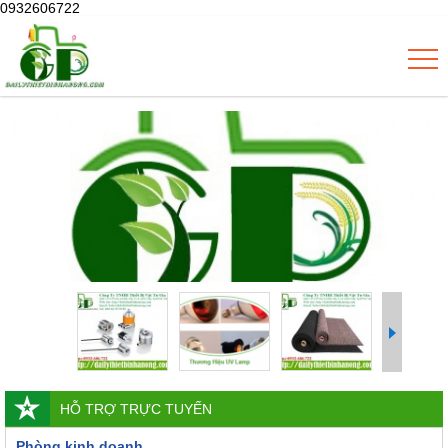
0932606722
HỖ TRỢ TRỰC TUYẾN
Phòng kinh doanh