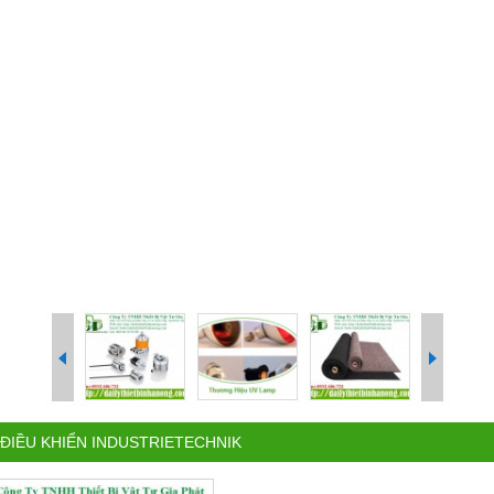
 ĐIỀU KHIỂN INDUSTRIETECHNIK