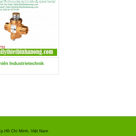
hiển Industrietechnik
p.Hồ Chí Minh, Việt Nam