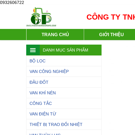
0932606722
CÔNG TY TNH
TRANG CHỦ
GIỚI THIỆU
DANH MỤC SẢN PHẨM
BỘ LỌC
VAN CÔNG NGHIỆP
ĐẦU ĐỐT
VAN KHÍ NÉN
CÔNG TẮC
VAN ĐIỆN TỪ
THIẾT BỊ TRAO ĐỔI NHIỆT