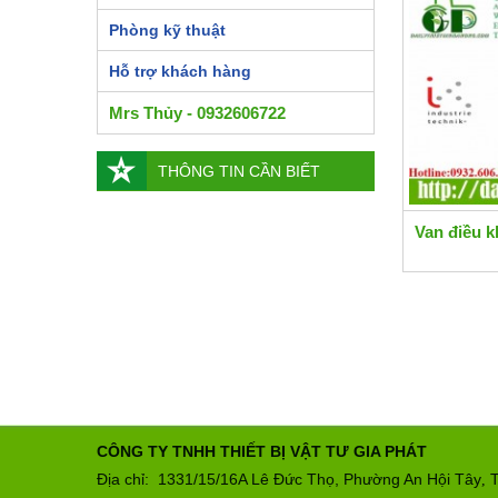
Phòng kỹ thuật
Hỗ trợ khách hàng
Mrs Thủy - 0932606722
THÔNG TIN CẦN BIẾT
Van điều k
CÔNG TY TNHH THIẾT BỊ VẬT TƯ GIA PHÁT
Địa chỉ: 1331/15/16A Lê Đức Thọ, Phường An Hội Tây
T
,