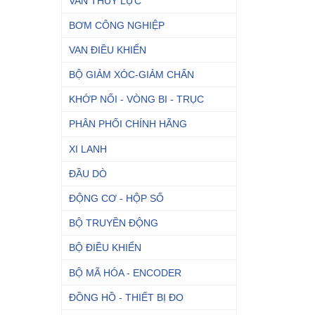
VAN THỦY LỰC
BƠM CÔNG NGHIỆP
VAN ĐIỀU KHIỂN
BỘ GIẢM XÓC-GIẢM CHẤN
KHỚP NỐI - VÒNG BI - TRỤC
PHÂN PHỐI CHÍNH HÃNG
XI LANH
ĐẦU DÒ
ĐỘNG CƠ - HỘP SỐ
BỘ TRUYỀN ĐỘNG
BỘ ĐIỀU KHIỂN
BỘ MÃ HÓA - ENCODER
ĐỒNG HỒ - THIẾT BỊ ĐO