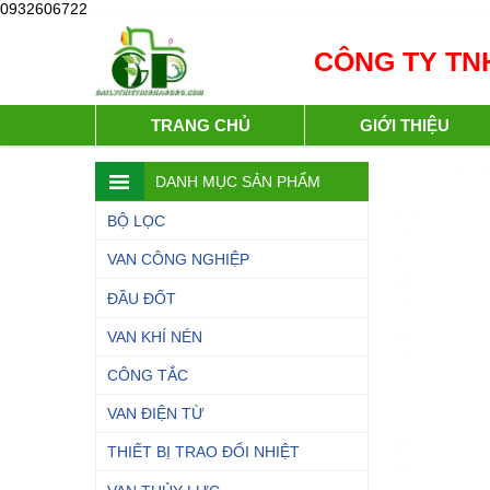
0932606722
CÔNG TY TNH
TRANG CHỦ
GIỚI THIỆU
DANH MỤC SẢN PHẨM
BỘ LỌC
VAN CÔNG NGHIỆP
ĐẦU ĐỐT
VAN KHÍ NÉN
CÔNG TẮC
VAN ĐIỆN TỪ
THIẾT BỊ TRAO ĐỔI NHIỆT