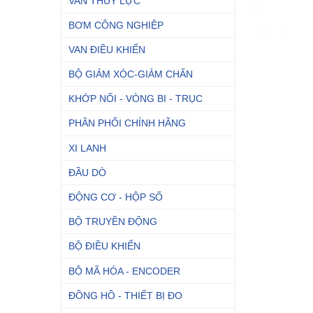
VAN THỦY LỰC
BƠM CÔNG NGHIỆP
VAN ĐIỀU KHIỂN
BỘ GIẢM XÓC-GIẢM CHẤN
KHỚP NỐI - VÒNG BI - TRỤC
PHÂN PHỐI CHÍNH HÃNG
XI LANH
ĐẦU DÒ
ĐỘNG CƠ - HỘP SỐ
BỘ TRUYỀN ĐỘNG
BỘ ĐIỀU KHIỂN
BỘ MÃ HÓA - ENCODER
ĐỒNG HỒ - THIẾT BỊ ĐO