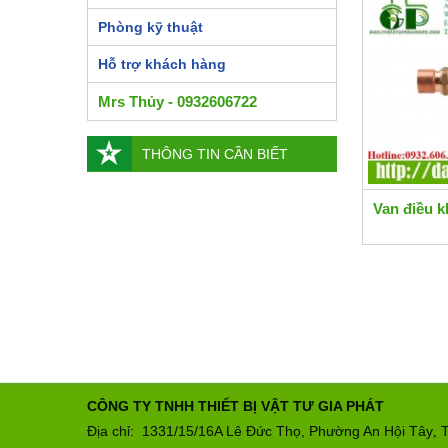
Phòng kỹ thuật
Hỗ trợ khách hàng
Mrs Thủy - 0932606722
THÔNG TIN CẦN BIẾT
Van điều k
CÔNG TY TNHH THIẾT BỊ VẬT TƯ GIA PHÁT
Địa chỉ: 1331/15/16A Lê Đức Thọ, Phường An Hội Tây
T
,