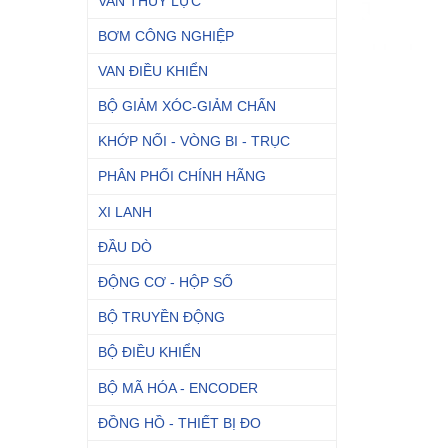
VAN THỦY LỰC
BƠM CÔNG NGHIỆP
VAN ĐIỀU KHIỂN
BỘ GIẢM XÓC-GIẢM CHẤN
KHỚP NỐI - VÒNG BI - TRỤC
PHÂN PHỐI CHÍNH HÃNG
XI LANH
ĐẦU DÒ
ĐỘNG CƠ - HỘP SỐ
BỘ TRUYỀN ĐỘNG
BỘ ĐIỀU KHIỂN
BỘ MÃ HÓA - ENCODER
ĐỒNG HỒ - THIẾT BỊ ĐO