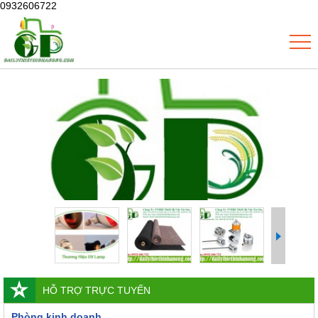
0932606722
HỖ TRỢ TRỰC TUYẾN
Phòng kinh doanh