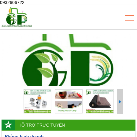
0932606722
HỖ TRỢ TRỰC TUYẾN
Phòng kinh doanh