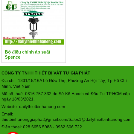
Bộ điều chỉnh áp suất
Spence
CÔNG TY TNHH THIẾT BỊ VẬT TƯ GIA PHÁT
Địa chỉ: 1331/15/16A Lê Đức Thọ, Phường An Hội Tây
Tp.Hồ Chí
,
Minh, Việt Nam
Mã số thuế: 0316 757 332 do Sở Kế Hoạch và Đầu Tư TP.HCM cấp
ngày 18/03/2021.
Website: dailythietbinhanong.com
Email:
thietbinhanonggiaphat@gmail.com/Sales1@dailythietbinhanong.com
Điện thoại: 028 6656 5988 - 0932 606 722