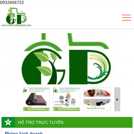
0932606722
HỖ TRỢ TRỰC TUYẾN
Phòng kinh doanh