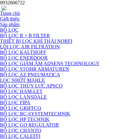
0932606722
Trang chủ
Giới thiệu
Sản phẩm
BỘ LỌC
BỘ LỌC R + B FILTER
THIẾT BỊ LỌC KHÍ THẢI NORFI
LÕI LỌC AJR FILTRATION
BỘ LỌC KALTHOFF
BỘ LỌC ENERDOOR
BỘ LỌC GIẢM ÂM ADSENS TECHNOLOGY
BỘ LỌC STOHR ARMATUREN
BỘ LỌC AZ PNEUMATICA
LỌC NHỚT MAHLE
BỘ LỌC THỦY LỰC APSCO
BỘ LỌC HAM-LET
BỘ LỌC LANSDALE
BỘ LỌC FIPA
BỘ LỌC GRIFFCO
BỘ LỌC BC-SYSTEMTECHNIK
BỘ LỌC HP TECHNIK
BỘ LỌC GO REGULATOR
BỘ LỌC CHANTO
BỘ LỌC CALEFFI