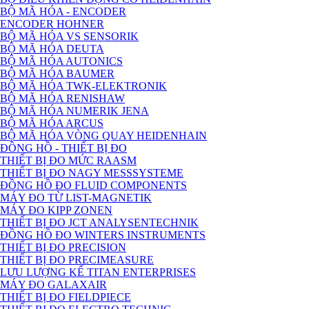
BỘ MÃ HÓA - ENCODER
ENCODER HOHNER
BỘ MÃ HÓA VS SENSORIK
BỘ MÃ HÓA DEUTA
BỘ MÃ HÓA AUTONICS
BỘ MÃ HÓA BAUMER
BỘ MÃ HÓA TWK-ELEKTRONIK
BỘ MÃ HÓA RENISHAW
BỘ MÃ HÓA NUMERIK JENA
BỘ MÃ HÓA ARCUS
BỘ MÃ HÓA VÒNG QUAY HEIDENHAIN
ĐỒNG HỒ - THIẾT BỊ ĐO
THIẾT BỊ ĐO MỨC RAASM
THIẾT BỊ ĐO NAGY MESSSYSTEME
ĐỒNG HỒ ĐO FLUID COMPONENTS
MÁY ĐO TỪ LIST-MAGNETIK
MÁY ĐO KIPP ZONEN
THIẾT BỊ ĐO JCT ANALYSENTECHNIK
ĐỒNG HỒ ĐO WINTERS INSTRUMENTS
THIẾT BỊ ĐO PRECISION
THIẾT BỊ ĐO PRECIMEASURE
LƯU LƯỢNG KẾ TITAN ENTERPRISES
MÁY ĐO GALAXAIR
THIẾT BỊ ĐO FIELDPIECE