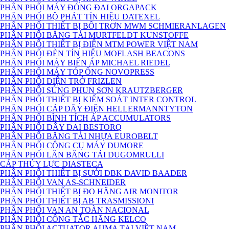
PHÂN PHỐI MÁY ĐÓNG ĐAI ORGAPACK
PHÂN PHỐI BỘ PHÁT TÍN HIỆU DATEXEL
PHÂN PHỐI THIẾT BỊ BÔI TRƠN MWM SCHMIERANLAGEN
PHÂN PHỐI BĂNG TẢI MURTFELDT KUNSTOFFE
PHÂN PHỐI THIẾT BỊ ĐIỆN MTM POWER VIỆT NAM
PHÂN PHỐI ĐÈN TÍN HIỆU MOFLASH BEACONS
PHÂN PHỐI MÁY BIẾN ÁP MICHAEL RIEDEL
PHÂN PHỐI MÁY TÓP ỐNG NOVOPRESS
PHÂN PHỐI ĐIỆN TRỞ FRIZLEN
PHÂN PHỐI SÚNG PHUN SƠN KRAUTZBERGER
PHÂN PHỐI THIẾT BỊ KIỂM SOÁT INTER CONTROL
PHÂN PHỐI CÁP DÂY ĐIỆN HELLERMANNTYTON
PHÂN PHỐI BÌNH TÍCH ÁP ACCUMULATORS
PHÂN PHỐI DÂY ĐAI BESTORQ
PHÂN PHỐI BĂNG TẢI NHỰA EUROBELT
PHÂN PHỐI CÔNG CỤ MÁY DUMORE
PHÂN PHỐI LĂN BĂNG TẢI DUGOMRULLI
CÁP THỦY LỰC DIASTECA
PHÂN PHỐI THIẾT BỊ SƯỞI DBK DAVID BAADER
PHÂN PHỐI VAN AS-SCHNEIDER
PHÂN PHỐI THIẾT BỊ ĐO HÃNG AIR MONITOR
PHÂN PHỐI THIẾT BỊ AB TRASMISSIONI
PHÂN PHỐI VAN AN TOÀN NACIONAL
PHÂN PHỐI CÔNG TẮC HÃNG KELCO
PHÂN PHỐI ACTUATOR AUMA TẠI VIỆT NAM