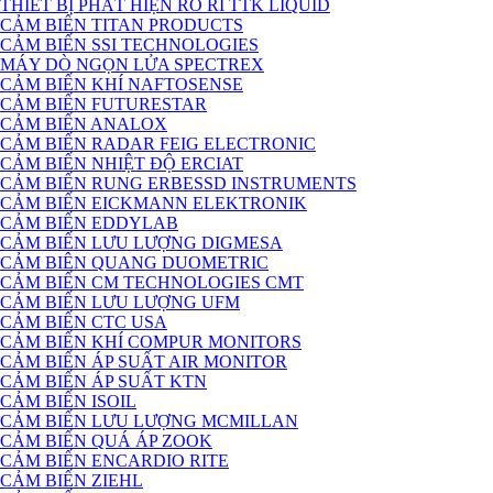
THIẾT BỊ PHÁT HIỆN RÒ RỈ TTK LIQUID
CẢM BIẾN TITAN PRODUCTS
CẢM BIẾN SSI TECHNOLOGIES
MÁY DÒ NGỌN LỬA SPECTREX
CẢM BIẾN KHÍ NAFTOSENSE
CẢM BIẾN FUTURESTAR
CẢM BIẾN ANALOX
CẢM BIẾN RADAR FEIG ELECTRONIC
CẢM BIẾN NHIỆT ĐỘ ERCIAT
CẢM BIẾN RUNG ERBESSD INSTRUMENTS
CẢM BIẾN EICKMANN ELEKTRONIK
CẢM BIẾN EDDYLAB
CẢM BIẾN LƯU LƯỢNG DIGMESA
CẢM BIÊN QUANG DUOMETRIC
CẢM BIẾN CM TECHNOLOGIES CMT
CẢM BIẾN LƯU LƯỢNG UFM
CẢM BIẾN CTC USA
CẢM BIẾN KHÍ COMPUR MONITORS
CẢM BIẾN ÁP SUẤT AIR MONITOR
CẢM BIẾN ÁP SUẤT KTN
CẢM BIẾN ISOIL
CẢM BIẾN LƯU LƯỢNG MCMILLAN
CẢM BIẾN QUÁ ÁP ZOOK
CẢM BIẾN ENCARDIO RITE
CẢM BIẾN ZIEHL