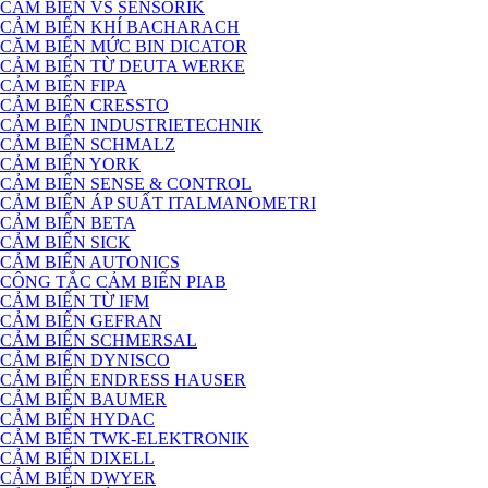
CẢM BIẾN VS SENSORIK
CẢM BIẾN KHÍ BACHARACH
CĂM BIẾN MỨC BIN DICATOR
CẢM BIẾN TỪ DEUTA WERKE
CẢM BIẾN FIPA
CẢM BIẾN CRESSTO
CẢM BIẾN INDUSTRIETECHNIK
CẢM BIẾN SCHMALZ
CẢM BIẾN YORK
CẢM BIẾN SENSE & CONTROL
CẢM BIẾN ÁP SUẤT ITALMANOMETRI
CẢM BIẾN BETA
CẢM BIẾN SICK
CẢM BIẾN AUTONICS
CÔNG TẮC CẢM BIẾN PIAB
CẢM BIẾN TỪ IFM
CẢM BIẾN GEFRAN
CẢM BIẾN SCHMERSAL
CẢM BIẾN DYNISCO
CẢM BIẾN ENDRESS HAUSER
CẢM BIẾN BAUMER
CẢM BIẾN HYDAC
CẢM BIẾN TWK-ELEKTRONIK
CẢM BIẾN DIXELL
CẢM BIẾN DWYER