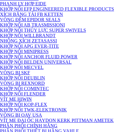
PHANH LY HỢP EIDE
KHỚP NỐI EFP ENGINEERED FLEXIBLE PRODUCTS
XÍCH BĂNG TẢI FB KETTEN
VÒNG ĐỆM EPIDOR SEALS
KHỚP NỐI AB TRASMISSIONI
KHỚP NỐI THỦY LỰC SUPER SWIVELS
KHỚP NỐI WILLBRANDT
NHÔNG XÍCH ZETASASSI
KHỚP NỐI APG EVER-TITE
KHỚP NỐI MINIPRESS
KHỚP NỐI ANCHOR FLUID POWER
KHỚP NỐI BELDEN UNIVERSAL
KHỚP NỐI MECVEL
VÒNG BI SKF
KHỚP NỐI DEUBLIN
VÒNG BI REXNORD
KHỚP NỐI COMINTEC
KHỚP NỐI FLENDER
VÍT ME HIWIN
KHỚP NỐI KOP-FLEX
KHỚP NỐI TWK-ELEKTRONIK
VÒNG BI OAV USA
VÍT ME ĐAI ỐC HAYDON KERK PITTMAN AMETEK
PHÂN PHỐI CHÍNH HÃNG
PHÂN PHỐI THIẾT BỊ HÃNG VAHLE