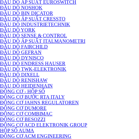
ĐẦU DÒ ÁP SUẤT EUROSWITCH
ĐẦU DÒ NOSHOK
ĐẦU DÒ BIN DICATOR
ĐẦU DÒ ÁP SUẤT CRESSTO
ĐẦU DÒ INDUSTRIETECHNIK
ĐẦU DÒ YORK
ĐẦU DÒ SENSE & CONTROL
ĐẦU DÒ ÁP SUẤT ITALMANOMETRI
ĐẦU DÒ FAIRCHILD
ĐẦU DÒ GEFRAN
ĐẦU DÒ DYNISCO
ĐẦU DÒ ENDRESS HAUSER
ĐẦU DÒ TWK-ELEKTRONIK
ĐẦU DÒ DIXELL
ĐẦU DÒ RENISHAW
ĐẦU DÒ HEIDENHAIN
ĐỘNG CƠ - HỘP SỐ
ĐỘNG CƠ BƯỚC RTA ITALY
ĐỘNG CƠ JAHNS REGULATOREN
ĐỘNG CƠ DUMORE
ĐỘNG CƠ COMBIMAC
ĐỘNG CƠ BESOZZI
ĐỘNG CƠ ACD ELEKTRONIK GROUP
HỘP SỐ AUMA
ĐỘNG CƠ ACM ENGINEERING