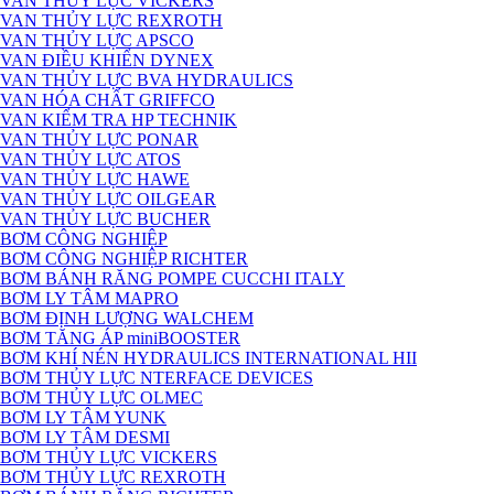
VAN THỦY LỰC VICKERS
VAN THỦY LỰC REXROTH
VAN THỦY LỰC APSCO
VAN ĐIỀU KHIỂN DYNEX
VAN THỦY LỰC BVA HYDRAULICS
VAN HÓA CHẤT GRIFFCO
VAN KIỂM TRA HP TECHNIK
VAN THỦY LỰC PONAR
VAN THỦY LỰC ATOS
VAN THỦY LỰC HAWE
VAN THỦY LỰC OILGEAR
VAN THỦY LỰC BUCHER
BƠM CÔNG NGHIỆP
BƠM CÔNG NGHIỆP RICHTER
BƠM BÁNH RĂNG POMPE CUCCHI ITALY
BƠM LY TÂM MAPRO
BƠM ĐỊNH LƯỢNG WALCHEM
BƠM TĂNG ÁP miniBOOSTER
BƠM KHÍ NÉN HYDRAULICS INTERNATIONAL HII
BƠM THỦY LỰC NTERFACE DEVICES
BƠM THỦY LỰC OLMEC
BƠM LY TÂM YUNK
BƠM LY TÂM DESMI
BƠM THỦY LỰC VICKERS
BƠM THỦY LỰC REXROTH