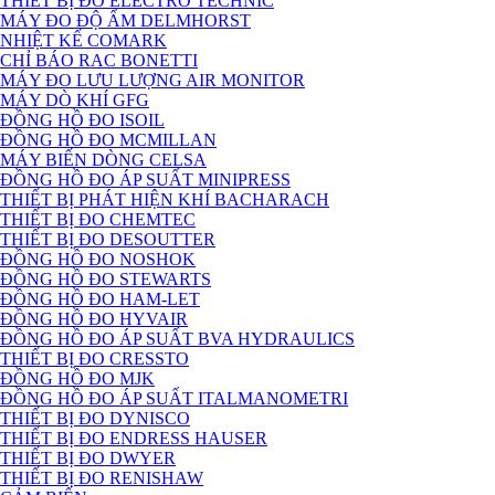
THIẾT BỊ ĐO ELECTRO TECHNIC
MÁY ĐO ĐỘ ẨM DELMHORST
NHIỆT KẾ COMARK
CHỈ BÁO RAC BONETTI
MÁY ĐO LƯU LƯỢNG AIR MONITOR
MÁY DÒ KHÍ GFG
ĐỒNG HỒ ĐO ISOIL
ĐỒNG HỒ ĐO MCMILLAN
MÁY BIẾN DÒNG CELSA
ĐỒNG HỒ ĐO ÁP SUẤT MINIPRESS
THIẾT BỊ PHÁT HIỆN KHÍ BACHARACH
THIẾT BỊ ĐO CHEMTEC
THIẾT BỊ ĐO DESOUTTER
ĐỒNG HỒ ĐO NOSHOK
ĐỒNG HỒ ĐO STEWARTS
ĐỒNG HỒ ĐO HAM-LET
ĐỒNG HỒ ĐO HYVAIR
ĐỒNG HỒ ĐO ÁP SUẤT BVA HYDRAULICS
THIẾT BỊ ĐO CRESSTO
ĐỒNG HỒ ĐO MJK
ĐỒNG HỒ ĐO ÁP SUẤT ITALMANOMETRI
THIẾT BỊ ĐO DYNISCO
THIẾT BỊ ĐO ENDRESS HAUSER
THIẾT BỊ ĐO DWYER
THIẾT BỊ ĐO RENISHAW