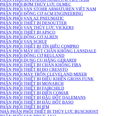
PHÂN PHỐI BƠM THỦY LỰC OLMEC
PHÂN PHỐI VAN STOHR ARMATUREN VIỆT NAM
PHÂN PHỐI ĐỘNG CƠ ACM ENGINEERING
PHÂN PHỐI VAN AZ PNEUMATIC
PHÂN PHỐI THIẾT BỊ DESOUTTER
PHÂN PHỐI VAN THỦY LỰC VICKERS
PHÂN PHỐI THIẾT BỊ APSCO
PHÂN PHỐI ĐỘNG CƠ ALREN
PHÂN PHỐI VAN SCHUF
PHÂN PHỐI THIẾT BỊ TÍN HIỆU COMPRO
PHÂN PHỐI MÁY HÚT CHÂN KHÔNG LANSDALE
PHÂN PHỐI ĐỘNG CƠ REULAND
PHÂN PHỐI DỤNG CỤ HÃNG GERARDI
PHÂN PHỐI THIẾT BỊ CHÂN KHÔNG FIBA
PHÂN PHỐI THIẾT BỊ ĐO CRESSTO
PHÂN PHỐI MÁY TRỘN CLEVELAND MIXER
PHÂN PHỐI THIẾT BỊ ĐIỀU KHIỂN GROSS FUNK
PHÂN PHỐI THIẾT BỊ MONARCH
PHÂN PHỐI THIẾT BỊ FAIRCHILD
PHÂN PHỐI THIẾT BỊ ĐIỆN COMAR
PHÂN PHỐI THIẾT BỊ ĐẦU ĐỐT DALEMANS
PHÂN PHỐI THIẾT BỊ ĐẦU ĐỐT BASO
PHÂN PHỐI THIẾT BỊ IFM
NHÀ PHÂN PHỐI THIẾT BỊ THỦY LỰC BUSCHJOST