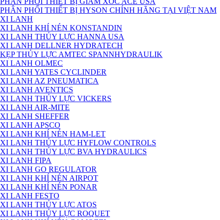
PHÂN PHỐI THIẾT BỊ GIẢM XÓC ACE USA
PHÂN PHỐI THIẾT BỊ HYSON CHÍNH HÃNG TẠI VIỆT NAM
XI LANH
XI LANH KHÍ NÉN KONSTANDIN
XI LANH THỦY LỰC HANNA USA
XI LANH DELLNER HYDRATECH
KẸP THỦY LỰC AMTEC SPANNHYDRAULIK
XI LANH OLMEC
XI LANH YATES CYCLINDER
XI LANH AZ PNEUMATICA
XI LANH AVENTICS
XI LANH THỦY LỰC VICKERS
XI LANH AIR-MITE
XI LANH SHEFFER
XI LANH APSCO
XI LANH KHÍ NÉN HAM-LET
XI LANH THỦY LỰC HYFLOW CONTROLS
XI LANH THỦY LỰC BVA HYDRAULICS
XI LANH FIPA
XI LANH GO REGULATOR
XI LANH KHÍ NÉN AIRPOT
XI LANH KHÍ NÉN PONAR
XI LANH FESTO
XI LANH THỦY LỰC ATOS
XI LANH THỦY LỰC ROQUET