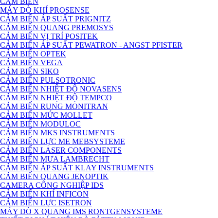
CẢM BIẾN
MÁY DÒ KHÍ PROSENSE
CẢM BIẾN ÁP SUẤT PRIGNITZ
CẢM BIẾN QUANG PREMOSYS
CẢM BIẾN VỊ TRÍ POSITEK
CẢM BIẾN ÁP SUẤT PEWATRON - ANGST PFISTER
CẢM BIẾN OPTEK
CẢM BIẾN VEGA
CẢM BIẾN SIKO
CẢM BIẾN PULSOTRONIC
CẢM BIẾN NHIỆT ĐỘ NOVASENS
CẢM BIẾN NHIỆT ĐỘ TEMPCO
CẢM BIẾN RUNG MONITRAN
CẢM BIẾN MỨC MOLLET
CẢM BIẾN MODULOC
CẢM BIẾN MKS INSTRUMENTS
CẢM BIẾN LỰC ME MEBSYSTEME
CẢM BIẾN LASER COMPONENTS
CẢM BIẾN MƯA LAMBRECHT
CẢM BIẾN ÁP SUẤT KLAY INSTRUMENTS
CẢM BIẾN QUANG JENOPTIK
CAMERA CÔNG NGHIỆP IDS
CẢM BIẾN KHÍ INFICON
CẢM BIẾN LỰC ISETRON
MÁY DÒ X QUANG IMS RONTGENSYSTEME