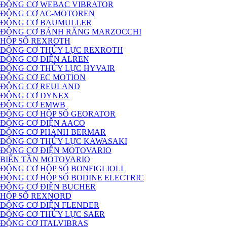
ĐỘNG CƠ WEBAC VIBRATOR
ĐỘNG CƠ AC-MOTOREN
ĐỘNG CƠ BAUMULLER
ĐỘNG CƠ BÁNH RĂNG MARZOCCHI
HỘP SỐ REXROTH
ĐỘNG CƠ THỦY LỰC REXROTH
ĐỘNG CƠ ĐIỆN ALREN
ĐỘNG CƠ THỦY LỰC HYVAIR
ĐỘNG CƠ EC MOTION
ĐỘNG CƠ REULAND
ĐỘNG CƠ DYNEX
ĐỘNG CƠ EMWB
ĐỘNG CƠ HỘP SỐ GEORATOR
ĐỘNG CƠ ĐIỆN AACO
ĐỘNG CƠ PHANH BERMAR
ĐỘNG CƠ THỦY LỰC KAWASAKI
ĐỘNG CƠ ĐIỆN MOTOVARIO
BIẾN TẦN MOTOVARIO
ĐỘNG CƠ HỘP SỐ BONFIGLIOLI
ĐỘNG CƠ HỘP SỐ BODINE ELECTRIC
ĐỘNG CƠ ĐIỆN BUCHER
HỘP SỐ REXNORD
ĐỘNG CƠ ĐIỆN FLENDER
ĐỘNG CƠ THỦY LỰC SAER
ĐỘNG CƠ ITALVIBRAS