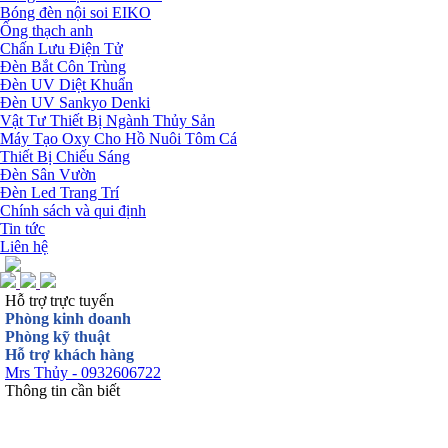
Bóng đèn nội soi EIKO
Ống thạch anh
Chấn Lưu Điện Tử
Đèn Bắt Côn Trùng
Đèn UV Diệt Khuẩn
Đèn UV Sankyo Denki
Vật Tư Thiết Bị Ngành Thủy Sản
Máy Tạo Oxy Cho Hồ Nuôi Tôm Cá
Thiết Bị Chiếu Sáng
Đèn Sân Vườn
Đèn Led Trang Trí
Chính sách và qui định
Tin tức
Liên hệ
Hỗ trợ trực tuyến
Phòng kinh doanh
Phòng kỹ thuật
Hỗ trợ khách hàng
Mrs Thủy - 0932606722
Thông tin cần biết