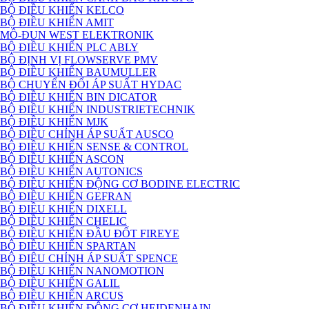
BỘ ĐIỀU KHIỂN KELCO
BỘ ĐIỀU KHIỂN AMIT
MÔ-ĐUN WEST ELEKTRONIK
BỘ ĐIỀU KHIỂN PLC ABLY
BỘ ĐỊNH VỊ FLOWSERVE PMV
BỘ ĐIỀU KHIỂN BAUMULLER
BỘ CHUYỂN ĐỔI ÁP SUẤT HYDAC
BỘ ĐIỀU KHIỂN BIN DICATOR
BỘ ĐIỀU KHIỂN INDUSTRIETECHNIK
BỘ ĐIỀU KHIỂN MJK
BỘ ĐIỀU CHỈNH ÁP SUẤT AUSCO
BỘ ĐIỀU KHIỂN SENSE & CONTROL
BỘ ĐIỀU KHIỂN ASCON
BỘ ĐIỀU KHIỂN AUTONICS
BỘ ĐIỀU KHIỂN ĐỘNG CƠ BODINE ELECTRIC
BỘ ĐIỀU KHIỂN GEFRAN
BỘ ĐIỀU KHIỂN DIXELL
BỘ ĐIỀU KHIỂN CHELIC
BỘ ĐIỀU KHIỂN ĐẦU ĐỐT FIREYE
BỘ ĐIỀU KHIỂN SPARTAN
BỘ ĐIÊU CHỈNH ÁP SUẤT SPENCE
BỘ ĐIỀU KHIỂN NANOMOTION
BỘ ĐIỀU KHIỂN GALIL
BỘ ĐIỀU KHIỂN ARCUS
BỘ ĐIỀU KHIỂN ĐỘNG CƠ HEIDENHAIN