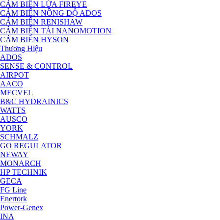
CẢM BIẾN LỬA FIREYE
CẢM BIẾN NỒNG ĐỘ ADOS
CẢM BIẾN RENISHAW
CẢM BIẾN TẢI NANOMOTION
CẢM BIẾN HYSON
Thương Hiệu
ADOS
SENSE & CONTROL
AIRPOT
AACO
MECVEL
B&C HYDRAINICS
WATTS
AUSCO
YORK
SCHMALZ
GO REGULATOR
NEWAY
MONARCH
HP TECHNIK
GECA
FG Line
Enertork
Power-Genex
INA