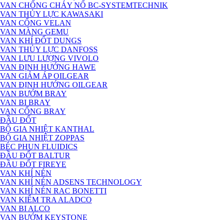
VAN CHỐNG CHÁY NỔ BC-SYSTEMTECHNIK
VAN THỦY LỰC KAWASAKI
VAN CỔNG VELAN
VAN MÀNG GEMU
VAN KHÍ ĐỐT DUNGS
VAN THỦY LỰC DANFOSS
VAN LƯU LƯỢNG VIVOLO
VAN ĐỊNH HƯỚNG HAWE
VAN GIẢM ÁP OILGEAR
VAN ĐỊNH HƯỚNG OILGEAR
VAN BƯỚM BRAY
VAN BI BRAY
VAN CỔNG BRAY
ĐẦU ĐỐT
BỘ GIA NHIỆT KANTHAL
BỘ GIA NHIỆT ZOPPAS
BÉC PHUN FLUIDICS
ĐẦU ĐỐT BALTUR
ĐẦU ĐỐT FIREYE
VAN KHÍ NÉN
VAN KHÍ NÉN ADSENS TECHNOLOGY
VAN KHÍ NÉN RAC BONETTI
VAN KIỂM TRA ALADCO
VAN BI ALCO
VAN BƯỚM KEYSTONE