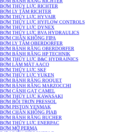
BƠM BÁNH RĂNG RICHTER
BƠM THỦY LỰC RICHTER
BƠM LY TÂM RICHTER
BƠM THỦY LỰC HYVAIR
BƠM THỦY LỰC HYFLOW CONTROLS
BƠM THỦY LỰC DYNEX
BƠM THỦY LỰC BVA HYDRAULICS
BƠM CHÂN KHÔNG FIPA
BƠM LY TÂM OBERDORFER
BƠM BÁNH RĂNG OBERDORFER
BƠM BÁNH RĂNG HP TECHNIK
BƠM THỦY LỰC B&C HYDRAINICS
BƠM LÀM MÁT AACO
BƠM THỦY LỰC SKF
BƠM THỦY LỰC YUKEN
BƠM BÁNH RĂNG ROQUET
BƠM BÁNH RĂNG MARZOCCHI
BƠM CÁNH GẠT CAMEL
BƠM THỦY LỰC KAWASAKI
BƠM BÔI TRƠN PRESSOL
BƠM PISTON YENMAK
BƠM CHÂN KHÔNG PIAB
BƠM BÁNH RĂNG BUCHER
BƠM THỦY LỰC ENERPAC
BƠM MỠ PERMA