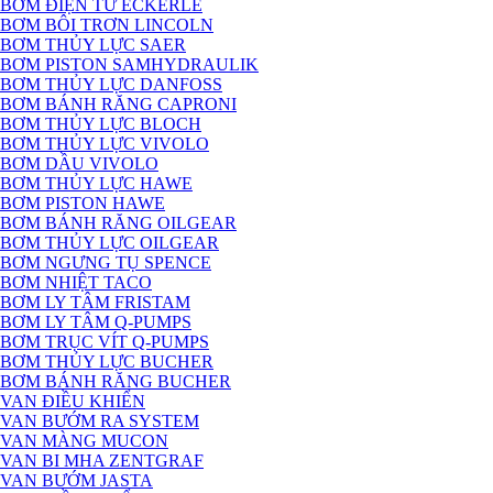
BƠM ĐIỆN TỪ ECKERLE
BƠM BÔI TRƠN LINCOLN
BƠM THỦY LỰC SAER
BƠM PISTON SAMHYDRAULIK
BƠM THỦY LỰC DANFOSS
BƠM BÁNH RĂNG CAPRONI
BƠM THỦY LỰC BLOCH
BƠM THỦY LỰC VIVOLO
BƠM DẦU VIVOLO
BƠM THỦY LỰC HAWE
BƠM PISTON HAWE
BƠM BÁNH RĂNG OILGEAR
BƠM THỦY LỰC OILGEAR
BƠM NGƯNG TỤ SPENCE
BƠM NHIỆT TACO
BƠM LY TÂM FRISTAM
BƠM LY TÂM Q-PUMPS
BƠM TRỤC VÍT Q-PUMPS
BƠM THỦY LỰC BUCHER
BƠM BÁNH RĂNG BUCHER
VAN ĐIỀU KHIỂN
VAN BƯỚM RA SYSTEM
VAN MÀNG MUCON
VAN BI MHA ZENTGRAF
VAN BƯỚM JASTA