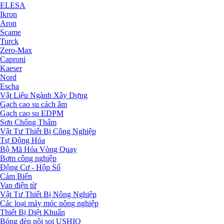
ELESA
Ikron
Aron
Scame
Turck
Zero-Max
Caproni
Kaeser
Nord
Escha
Vật Liệu Ngành Xây Dựng
Gạch cao su cách âm
Gạch cao su EDPM
Sơn Chống Thấm
Vật Tư Thiết Bị Công Nghiệp
Tự Động Hóa
Bộ Mã Hóa Vòng Quay
Bơm công nghiệp
Động Cơ - Hộp Số
Cảm Biến
Van điện từ
Vật Tư Thiết Bị Nông Nghiệp
Các loại máy móc nông nghiệp
Thiết Bị Diệt Khuẩn
Bóng đèn nội soi USHIO