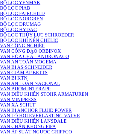
BỘ LỌC YENMAK
BỘ LỌC PIAB
BỘ LỌC FAIRCHILD
BỘ LỌC NORGREN
BỘ LỌC DRUMAG
BỘ LỌC HYDAC
BỘ LỌC THỦY LỰC SCHROEDER
BỘ LỌC KHÍ NÉN CHELIC
VAN CÔNG NGHIỆP
VAN CỔNG DAO ORBINOX
VAN HÓA CHẤT ANDRONACO
VAN AN TOÀN MOGEMA
VAN BI AS-SCHNEIDER
VAN GIẢM ÁP BETTS
VAN BI KTN
VAN AN TOÀN NACIONAL
VAN BƯỚM INTERAPP
VAN ĐIỀU KHIỂN STOHR ARMATUREN
VAN MINIPRESS
VAN XẢ SCHUF
VAN BI ANCHOR FLUID POWER
VAN LÒ HƠI EVERLASTING VALVE
VAN ĐIỀU KHIỂN LANSDALE
VAN CHÂN KHÔNG FIPA
VAN ÁP SUẤT NGƯỢC GRIFFCO