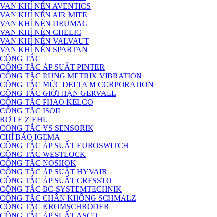
VAN KHÍ NÉN AVENTICS
VAN KHÍ NÉN AIR-MITE
VAN KHÍ NÉN DRUMAG
VAN KHÍ NÉN CHELIC
VAN KHÍ NÉN VALVAUT
VAN KHÍ NÉN SPARTAN
CÔNG TẮC
CÔNG TẮC ÁP SUẤT PINTER
CÔNG TẮC RUNG METRIX VIBRATION
CÔNG TẮC MỨC DELTA M CORPORATION
CÔNG TẮC GIỚI HẠN GERVALL
CÔNG TẮC PHAO KELCO
CÔNG TẮC ISOIL
RƠ LE ZIEHL
CÔNG TẮC VS SENSORIK
CHỈ BÁO IGEMA
CÔNG TẮC ÁP SUẤT EUROSWITCH
CÔNG TẮC WESTLOCK
CÔNG TẮC NOSHOK
CÔNG TẮC ÁP SUẤT HYVAIR
CÔNG TẮC ÁP SUẤT CRESSTO
CÔNG TẮC BC-SYSTEMTECHNIK
CÔNG TẮC CHÂN KHÔNG SCHMALZ
CÔNG TẮC KROMSCHRODER
CÔNG TẮC ÁP SUẤT ASCO