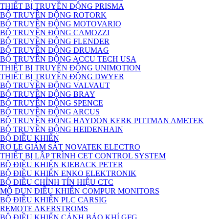
THIẾT BỊ TRUYỀN ĐỘNG PRISMA
BỘ TRUYỀN ĐỘNG ROTORK
BỘ TRUYỀN ĐỘNG MOTOVARIO
BỘ TRUYỀN ĐỘNG CAMOZZI
BỘ TRUYỀN ĐỘNG FLENDER
BỘ TRUYỀN ĐỘNG DRUMAG
BỘ TRUYỀN ĐỘNG ACCU TECH USA
THIẾT BỊ TRUYỀN ĐỘNG UNIMOTION
THIẾT BỊ TRUYỀN ĐỘNG DWYER
BỘ TRUYỀN ĐỘNG VALVAUT
BỘ TRUYỀN ĐỘNG BRAY
BỘ TRUYỀN ĐỘNG SPENCE
BỘ TRUYỀN ĐỘNG ARCUS
BỘ TRUYỀN ĐỘNG HAYDON KERK PITTMAN AMETEK
BỘ TRUYỀN ĐỘNG HEIDENHAIN
BỘ ĐIỀU KHIỂN
RƠ LE GIÁM SÁT NOVATEK ELECTRO
THIẾT BỊ LẬP TRÌNH CET CONTROL SYSTEM
BỘ ĐIỀU KHIỂN KIEBACK PETER
BỘ ĐIỀU KHIỂN ENKO ELEKTRONIK
BỘ ĐIỀU CHỈNH TÍN HIỆU CTC
MÔ ĐUN ĐIỀU KHIỂN COMPUR MONITORS
BỘ ĐIỀU KHIỂN PLC CARSIG
REMOTE AKERSTROMS
BỘ ĐIỀU KHIỂN CẢNH BÁO KHÍ GFG