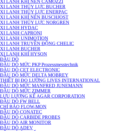
XI LANH KHÍ NÉN CAMOZZI
XI LANH THỦY LỰC BUCHER
XI LANH THỦY LỰC ENERPAC
XI LANH KHÍ NÉN BUSCHJOST
XI LANH THỦY LỰC NORGREN
XI LANH HYDAC
XI LANH CAPRONI
XI LANH UNIMOTION
XI LANH TRUYỀN ĐỘNG CHELIC
XI LANH BUCHER
XI LANH KHÍ HYSON
ĐẦU DÒ
ĐẦU DÒ MỨC PKP Prozessmesstechnik
ĐÀU DÒ CET ELECTRONIC
ĐẦU DÒ MỨC DELTA MOBREY
THIẾT BỊ ĐO LƯỜNG LIVES INTERNATIONAL
ĐẦU DÒ MỨC MANFRED JUNEMANN
ĐẦU DÒ MỨC ZIMMER
LƯU LƯỢNG KẾ AGAR CORPORATION
ĐẦU DÒ FW BELL
CHỈ BÁO FLOW-MON
ĐẦU DÒ CONATEC
ĐẦU DÒ CARBIDE PROBES
ĐẦU DÒ AIR MONITOR
ĐẦU DÒ ADEV