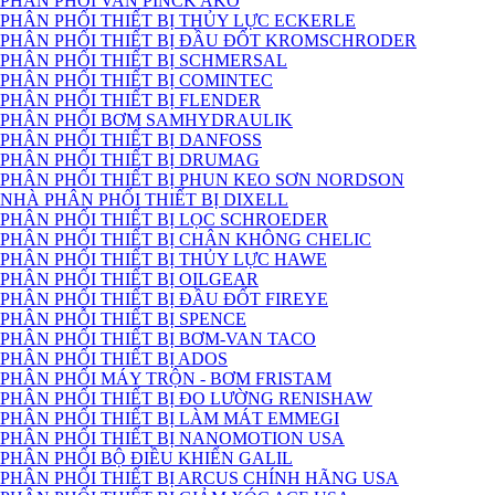
PHÂN PHỐI VAN PINCK AKO
PHÂN PHỐI THIẾT BỊ THỦY LỰC ECKERLE
PHÂN PHỐI THIẾT BỊ ĐẦU ĐỐT KROMSCHRODER
PHÂN PHỐI THIẾT BỊ SCHMERSAL
PHÂN PHỐI THIẾT BỊ COMINTEC
PHÂN PHỐI THIẾT BỊ FLENDER
PHÂN PHỐI BƠM SAMHYDRAULIK
PHÂN PHỐI THIẾT BỊ DANFOSS
PHÂN PHỐI THIẾT BỊ DRUMAG
PHÂN PHỐI THIẾT BỊ PHUN KEO SƠN NORDSON
NHÀ PHÂN PHỐI THIẾT BỊ DIXELL
PHÂN PHỐI THIẾT BỊ LỌC SCHROEDER
PHÂN PHỐI THIẾT BỊ CHÂN KHÔNG CHELIC
PHÂN PHỐI THIẾT BỊ THỦY LỰC HAWE
PHÂN PHỐI THIẾT BỊ OILGEAR
PHÂN PHỐI THIẾT BỊ ĐẦU ĐỐT FIREYE
PHÂN PHỖI THIẾT BỊ SPENCE
PHÂN PHỐI THIẾT BỊ BƠM-VAN TACO
PHÂN PHỐI THIẾT BỊ ADOS
PHÂN PHỐI MÁY TRỘN - BƠM FRISTAM
PHÂN PHỐI THIẾT BỊ ĐO LƯỜNG RENISHAW
PHÂN PHỐI THIẾT BỊ LÀM MÁT EMMEGI
PHÂN PHỐI THIẾT BỊ NANOMOTION USA
PHÂN PHỐI BỘ ĐIỀU KHIỂN GALIL
PHÂN PHỐI THIẾT BỊ ARCUS CHÍNH HÃNG USA