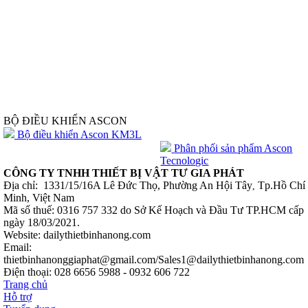
BỘ ĐIỀU KHIỂN ASCON
Bộ điều khiển Ascon KM3L
Phân phối sản phẩm Ascon
Tecnologic
CÔNG TY TNHH THIẾT BỊ VẬT TƯ GIA PHÁT
Địa chỉ: 1331/15/16A Lê Đức Thọ, Phường An Hội Tây
Tp.Hồ Chí
,
Minh, Việt Nam
Mã số thuế: 0316 757 332 do Sở Kế Hoạch và Đầu Tư TP.HCM cấp
ngày 18/03/2021.
Website: dailythietbinhanong.com
Email:
thietbinhanonggiaphat@gmail.com/Sales1@dailythietbinhanong.com
Điện thoại: 028 6656 5988 - 0932 606 722
Trang chủ
Hỗ trợ