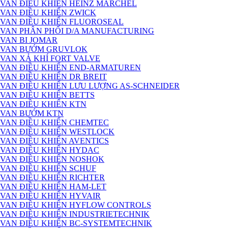
VAN ĐIỀU KHIỂN HEINZ MARCHEL
VAN ĐIỀU KHIỂN ZWICK
VAN ĐIỀU KHIỂN FLUOROSEAL
VAN PHÂN PHỐI D/A MANUFACTURING
VAN BI JOMAR
VAN BƯỚM GRUVLOK
VAN XẢ KHÍ FORT VALVE
VAN ĐIỀU KHIỂN END-ARMATUREN
VAN ĐIỀU KHIỂN DR BREIT
VAN ĐIỀU KHIỂN LƯU LƯỢNG AS-SCHNEIDER
VAN ĐIỀU KHIỂN BETTS
VAN ĐIỀU KHIỂN KTN
VAN BƯỚM KTN
VAN ĐIỀU KHIỂN CHEMTEC
VAN ĐIỀU KHIỂN WESTLOCK
VAN ĐIỀU KHIỂN AVENTICS
VAN ĐIỀU KHIỂN HYDAC
VAN ĐIỀU KHIỂN NOSHOK
VAN ĐIỀU KHIỂN SCHUF
VAN ĐIỀU KHIỂN RICHTER
VAN ĐIỀU KHIỂN HAM-LET
VAN ĐIỀU KHIỂN HYVAIR
VAN ĐIỀU KHIỂN HYFLOW CONTROLS
VAN ĐIỀU KHIỂN INDUSTRIETECHNIK
VAN ĐIỀU KHIỂN BC-SYSTEMTECHNIK