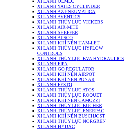
XI LANH OLMEC
XI LANH YATES CYCLINDER
XI LANH AZ PNEUMATICA
XI LANH AVENTICS
XI LANH THỦY LỰC VICKERS
XI LANH AIR-MITE
XI LANH SHEFFER
XI LANH APSCO
XI LANH KHÍ NÉN HAM-LET
XI LANH THỦY LỰC HYFLOW
CONTROLS
XI LANH THỦY LỰC BVA HYDRAULICS
XI LANH FIPA
XI LANH GO REGULATOR
XI LANH KHÍ NÉN AIRPOT
XI LANH KHÍ NÉN PONAR
XI LANH FESTO
XI LANH THỦY LỰC ATOS
XI LANH THỦY LỰC ROQUET
XI LANH KHÍ NÉN CAMOZZI
XI LANH THỦY LỰC BUCHER
XI LANH THỦY LỰC ENERPAC
XI LANH KHÍ NÉN BUSCHJOST
XI LANH THỦY LỰC NORGREN
XI LANH HYDAC