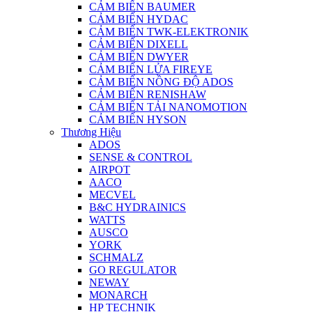
CẢM BIẾN BAUMER
CẢM BIẾN HYDAC
CẢM BIẾN TWK-ELEKTRONIK
CẢM BIẾN DIXELL
CẢM BIẾN DWYER
CẢM BIẾN LỬA FIREYE
CẢM BIẾN NỒNG ĐỘ ADOS
CẢM BIẾN RENISHAW
CẢM BIẾN TẢI NANOMOTION
CẢM BIẾN HYSON
Thương Hiệu
ADOS
SENSE & CONTROL
AIRPOT
AACO
MECVEL
B&C HYDRAINICS
WATTS
AUSCO
YORK
SCHMALZ
GO REGULATOR
NEWAY
MONARCH
HP TECHNIK