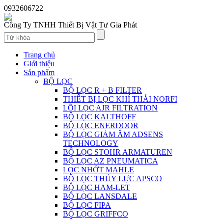
0932606722
Công Ty TNHH Thiết Bị Vật Tư Gia Phát
Trang chủ
Giới thiệu
Sản phẩm
BỘ LỌC
BỘ LỌC R + B FILTER
THIẾT BỊ LỌC KHÍ THẢI NORFI
LÕI LỌC AJR FILTRATION
BỘ LỌC KALTHOFF
BỘ LỌC ENERDOOR
BỘ LỌC GIẢM ÂM ADSENS
TECHNOLOGY
BỘ LỌC STOHR ARMATUREN
BỘ LỌC AZ PNEUMATICA
LỌC NHỚT MAHLE
BỘ LỌC THỦY LỰC APSCO
BỘ LỌC HAM-LET
BỘ LỌC LANSDALE
BỘ LỌC FIPA
BỘ LỌC GRIFFCO