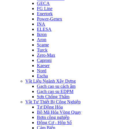
GECA
FG Line
Enertork
Power-Genex
INA
ELESA
Ikron
Aron
Scame
Turck
Zero-Max
Caproni
Kaeser
Nord
Escha
Vật Liệu Ngành Xây Dựng
Gạch cao su cách âm
Gạch cao su EDPM
Sơn Chống Thấm
Vật Tư Thiết Bị Công Nghiệp
Tự Động Hóa
Bộ Mã Hóa Vòng Quay
Bơm công nghiệp
Động Cơ - Hộp Số
Cảm Biến