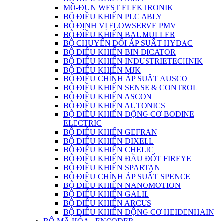
MÔ-ĐUN WEST ELEKTRONIK
BỘ ĐIỀU KHIỂN PLC ABLY
BỘ ĐỊNH VỊ FLOWSERVE PMV
BỘ ĐIỀU KHIỂN BAUMULLER
BỘ CHUYỂN ĐỔI ÁP SUẤT HYDAC
BỘ ĐIỀU KHIỂN BIN DICATOR
BỘ ĐIỀU KHIỂN INDUSTRIETECHNIK
BỘ ĐIỀU KHIỂN MJK
BỘ ĐIỀU CHỈNH ÁP SUẤT AUSCO
BỘ ĐIỀU KHIỂN SENSE & CONTROL
BỘ ĐIỀU KHIỂN ASCON
BỘ ĐIỀU KHIỂN AUTONICS
BỘ ĐIỀU KHIỂN ĐỘNG CƠ BODINE
ELECTRIC
BỘ ĐIỀU KHIỂN GEFRAN
BỘ ĐIỀU KHIỂN DIXELL
BỘ ĐIỀU KHIỂN CHELIC
BỘ ĐIỀU KHIỂN ĐẦU ĐỐT FIREYE
BỘ ĐIỀU KHIỂN SPARTAN
BỘ ĐIÊU CHỈNH ÁP SUẤT SPENCE
BỘ ĐIỀU KHIỂN NANOMOTION
BỘ ĐIỀU KHIỂN GALIL
BỘ ĐIỀU KHIỂN ARCUS
BỘ ĐIỀU KHIỂN ĐỘNG CƠ HEIDENHAIN
BỘ MÃ HÓA - ENCODER