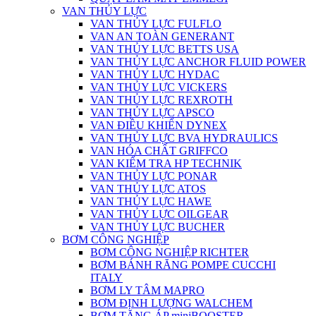
VAN THỦY LỰC
VAN THỦY LỰC FULFLO
VAN AN TOÀN GENERANT
VAN THỦY LỰC BETTS USA
VAN THỦY LỰC ANCHOR FLUID POWER
VAN THỦY LỰC HYDAC
VAN THỦY LỰC VICKERS
VAN THỦY LỰC REXROTH
VAN THỦY LỰC APSCO
VAN ĐIỀU KHIỂN DYNEX
VAN THỦY LỰC BVA HYDRAULICS
VAN HÓA CHẤT GRIFFCO
VAN KIỂM TRA HP TECHNIK
VAN THỦY LỰC PONAR
VAN THỦY LỰC ATOS
VAN THỦY LỰC HAWE
VAN THỦY LỰC OILGEAR
VAN THỦY LỰC BUCHER
BƠM CÔNG NGHIỆP
BƠM CÔNG NGHIỆP RICHTER
BƠM BÁNH RĂNG POMPE CUCCHI
ITALY
BƠM LY TÂM MAPRO
BƠM ĐỊNH LƯỢNG WALCHEM
BƠM TĂNG ÁP miniBOOSTER