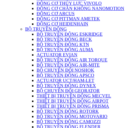
ĐỘNG CƠ THỦY LỰC VIVOLO
ĐỘNG CƠ CHÂN KHÔNG NANOMOTION
ĐỘNG CƠ ARCUS
ĐỘNG CƠ PITTMAN AMETEK
ĐỘNG CƠ HEIDENHAIN
BỘ TRUYỀN ĐỘNG
BỘ TRUYỀN ĐỘNG ESKRIDGE
BỘ TRUYỀN ĐỘNG BECK
BỘ TRUYỀN ĐỘNG KTN
BỘ TRUYỀN ĐỘNG AUMA
ACTUATOR EVIAN
BỘ TRUYỀN ĐỘNG AIR TORQUE
BỘ TRUYỀN ĐỘNG AIR-MITE
BỘ CHUYỂN ĐỔI NOSHOK
BỘ TRUYỀN ĐỘNG APSCO
ACTUATOR UCT/HAM-LET
BỘ TRUYỀN ĐỘNG DYNEX
BỘ CHUYỂN ĐỔI GEORATOR
THIẾT BỊ TRUYỀN ĐỘNG MECVEL
THIẾT BỊ TRUYỀN ĐỘNG AIRPOT
THIẾT BỊ TRUYỀN ĐỘNG PRISMA
BỘ TRUYỀN ĐỘNG ROTORK
BỘ TRUYỀN ĐỘNG MOTOVARIO
BỘ TRUYỀN ĐỘNG CAMOZZI
BỘ TRUYỀN ĐỘNG FLENDER