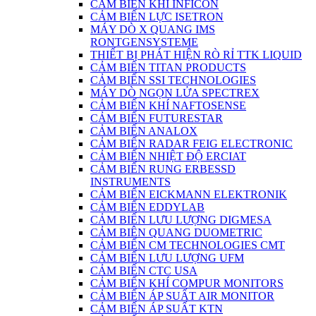
CẢM BIẾN KHÍ INFICON
CẢM BIẾN LỰC ISETRON
MÁY DÒ X QUANG IMS
RONTGENSYSTEME
THIẾT BỊ PHÁT HIỆN RÒ RỈ TTK LIQUID
CẢM BIẾN TITAN PRODUCTS
CẢM BIẾN SSI TECHNOLOGIES
MÁY DÒ NGỌN LỬA SPECTREX
CẢM BIẾN KHÍ NAFTOSENSE
CẢM BIẾN FUTURESTAR
CẢM BIẾN ANALOX
CẢM BIẾN RADAR FEIG ELECTRONIC
CẢM BIẾN NHIỆT ĐỘ ERCIAT
CẢM BIẾN RUNG ERBESSD
INSTRUMENTS
CẢM BIẾN EICKMANN ELEKTRONIK
CẢM BIẾN EDDYLAB
CẢM BIẾN LƯU LƯỢNG DIGMESA
CẢM BIÊN QUANG DUOMETRIC
CẢM BIẾN CM TECHNOLOGIES CMT
CẢM BIẾN LƯU LƯỢNG UFM
CẢM BIẾN CTC USA
CẢM BIẾN KHÍ COMPUR MONITORS
CẢM BIẾN ÁP SUẤT AIR MONITOR
CẢM BIẾN ÁP SUẤT KTN