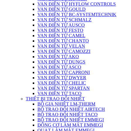
VAN ĐIỆN TỪ HYFLOW CONTROLS
VAN ĐIỆN TỪ GOULD
VAN ĐIỆN TỪ BC-SYSTEMTECHNIK
VAN ĐIỆN TỪ SCHMALZ
VAN ĐIỆN TỪ AUSCO
VAN ĐIỆN TỪ FESTO
VAN ĐIỆN TỪ CAMEL
VAN ĐIỆN TỪ CHANTO
VAN ĐIỆN TỪ VELAN
VAN ĐIỆN TỪ CAMOZZI
VAN ĐIỆN TỪ AKO
VAN ĐIỆN TỪ DUNGS
VAN ĐIỆN TỪ ASCO
VAN ĐIỆN TỪ CAPRONI
VAN ĐIỆN TỪ DWYER
VAN ĐIỆN TỪ CHELIC
VAN ĐIỆN TỪ SPARTAN
VAN ĐIỆN TỪ TACO
THIẾT BỊ TRAO ĐỔI NHIỆT
BỘ GIA NHIỆT LM-THERM
BỘ TRAO ĐỔI NHIỆT AIRTECH
BỘ TRAO ĐỔI NHIỆT TACO
BỘ TRAO ĐỔI NHIỆT EMMEGI
ĐỘNG CƠ LÀM MÁT EMMEGI
QUẠT LÀM MÁT EMMEGI