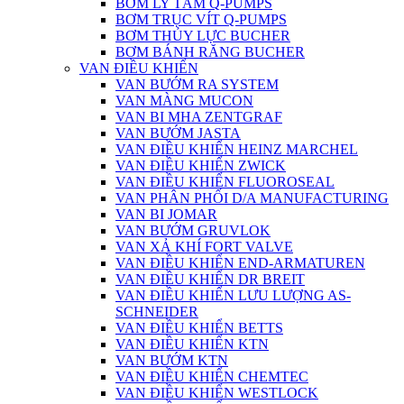
BƠM LY TÂM Q-PUMPS
BƠM TRỤC VÍT Q-PUMPS
BƠM THỦY LỰC BUCHER
BƠM BÁNH RĂNG BUCHER
VAN ĐIỀU KHIỂN
VAN BƯỚM RA SYSTEM
VAN MÀNG MUCON
VAN BI MHA ZENTGRAF
VAN BƯỚM JASTA
VAN ĐIỀU KHIỂN HEINZ MARCHEL
VAN ĐIỀU KHIỂN ZWICK
VAN ĐIỀU KHIỂN FLUOROSEAL
VAN PHÂN PHỐI D/A MANUFACTURING
VAN BI JOMAR
VAN BƯỚM GRUVLOK
VAN XẢ KHÍ FORT VALVE
VAN ĐIỀU KHIỂN END-ARMATUREN
VAN ĐIỀU KHIỂN DR BREIT
VAN ĐIỀU KHIỂN LƯU LƯỢNG AS-
SCHNEIDER
VAN ĐIỀU KHIỂN BETTS
VAN ĐIỀU KHIỂN KTN
VAN BƯỚM KTN
VAN ĐIỀU KHIỂN CHEMTEC
VAN ĐIỀU KHIỂN WESTLOCK