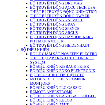
BỘ TRUYỀN ĐỘNG DRUMAG
BỘ TRUYỀN ĐỘNG ACCU TECH USA
THIẾT BỊ TRUYỀN ĐỘNG UNIMOTION
THIẾT BỊ TRUYỀN ĐỘNG DWYER
BỘ TRUYỀN ĐỘNG VALVAUT
BỘ TRUYỀN ĐỘNG BRAY
BỘ TRUYỀN ĐỘNG SPENCE
BỘ TRUYỀN ĐỘNG ARCUS
BỘ TRUYỀN ĐỘNG HAYDON KERK
PITTMAN AMETEK
BỘ TRUYỀN ĐỘNG HEIDENHAIN
BỘ ĐIỀU KHIỂN
RƠ LE GIÁM SÁT NOVATEK ELECTRO
THIẾT BỊ LẬP TRÌNH CET CONTROL
SYSTEM
BỘ ĐIỀU KHIỂN KIEBACK PETER
BỘ ĐIỀU KHIỂN ENKO ELEKTRONIK
BỘ ĐIỀU CHỈNH TÍN HIỆU CTC
MÔ ĐUN ĐIỀU KHIỂN COMPUR
MONITORS
BỘ ĐIỀU KHIỂN PLC CARSIG
REMOTE AKERSTROMS
BỘ ĐIỀU KHIỂN CẢNH BÁO KHÍ GFG
BỘ ĐIỀU KHIỂN KELCO
BỘ ĐIỀU KHIỂN AMIT