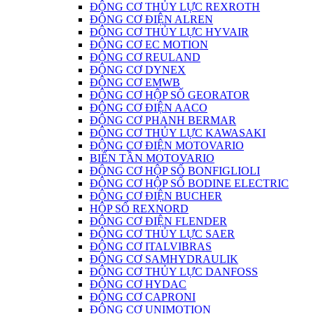
ĐỘNG CƠ THỦY LỰC REXROTH
ĐỘNG CƠ ĐIỆN ALREN
ĐỘNG CƠ THỦY LỰC HYVAIR
ĐỘNG CƠ EC MOTION
ĐỘNG CƠ REULAND
ĐỘNG CƠ DYNEX
ĐỘNG CƠ EMWB
ĐỘNG CƠ HỘP SỐ GEORATOR
ĐỘNG CƠ ĐIỆN AACO
ĐỘNG CƠ PHANH BERMAR
ĐỘNG CƠ THỦY LỰC KAWASAKI
ĐỘNG CƠ ĐIỆN MOTOVARIO
BIẾN TẦN MOTOVARIO
ĐỘNG CƠ HỘP SỐ BONFIGLIOLI
ĐỘNG CƠ HỘP SỐ BODINE ELECTRIC
ĐỘNG CƠ ĐIỆN BUCHER
HỘP SỐ REXNORD
ĐỘNG CƠ ĐIỆN FLENDER
ĐỘNG CƠ THỦY LỰC SAER
ĐỘNG CƠ ITALVIBRAS
ĐỘNG CƠ SAMHYDRAULIK
ĐỘNG CƠ THỦY LỰC DANFOSS
ĐỘNG CƠ HYDAC
ĐỘNG CƠ CAPRONI
ĐỘNG CƠ UNIMOTION