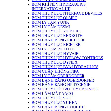
BƠM KHÍ NÉN HYDRAULICS
INTERNATIONAL HII
BƠM THỦY LỰC NTERFACE DEVICES
BƠM THỦY LỰC OLMEC
BƠM LY TÂM YUNK
BƠM LY TÂM DESMI
BƠM THỦY LỰC VICKERS
BƠM THỦY LỰC REXROTH
BƠM BÁNH RĂNG RICHTER
BƠM THỦY LỰC RICHTER
BƠM LY TÂM RICHTER
BƠM THỦY LỰC HYVAIR
BƠM THỦY LỰC HYFLOW CONTROLS
BƠM THỦY LỰC DYNEX
BƠM THỦY LỰC BVA HYDRAULICS
BƠM CHÂN KHÔNG FIPA
BƠM LY TÂM OBERDORFER
BƠM BÁNH RĂNG OBERDORFER
BƠM BÁNH RĂNG HP TECHNIK
BƠM THỦY LỰC B&C HYDRAINICS
BƠM LÀM MÁT AACO
BƠM THỦY LỰC SKF
BƠM THỦY LỰC YUKEN
BƠM BÁNH RĂNG ROQUET