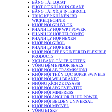
BĂNG TẢI LOCAT
PHỚT CƠ KHÍ JOHN CRANE
BĂNG TẢI XÍCH INTERROLL
TRỤC KẸP KHÍ NÉN IBD
WICKELTECHNIK
KHỚP NỐI GRUVLOK
PHANH LY HỢP WPT POWER
PHANH LY HỢP TELCOMEC
PHANH LY HỢP NEXEN
KHỚP NỐI GIROL
PHANH LY HỢP EIDE
KHỚP NỐI EFP ENGINEERED FLEXIBLE
PRODUCTS
XÍCH BĂNG TẢI FB KETTEN
VÒNG ĐỆM EPIDOR SEALS
KHỚP NỐI AB TRASMISSIONI
KHỚP NỐI THỦY LỰC SUPER SWIVELS
KHỚP NỐI WILLBRANDT
NHÔNG XÍCH ZETASASSI
KHỚP NỐI APG EVER-TITE
KHỚP NỐI MINIPRESS
KHỚP NỐI ANCHOR FLUID POWER
KHỚP NỐI BELDEN UNIVERSAL
KHỚP NỐI MECVEL
VÒNG BI SKF