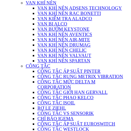
VAN KHÍ NÉN
VAN KHÍ NÉN ADSENS TECHNOLOGY
VAN KHÍ NÉN RAC BONETTI
VAN KIỂM TRA ALADCO
VAN BI ALCO
VAN BƯỚM KEYSTONE
VAN KHÍ NÉN AVENTICS
VAN KHÍ NÉN AIR-MITE
VAN KHÍ NÉN DRUMAG
VAN KHÍ NÉN CHELIC
VAN KHÍ NÉN VALVAUT
VAN KHÍ NÉN SPARTAN
CÔNG TẮC
CÔNG TẮC ÁP SUẤT PINTER
CÔNG TẮC RUNG METRIX VIBRATION
CÔNG TẮC MỨC DELTA M
CORPORATION
CÔNG TẮC GIỚI HẠN GERVALL
CÔNG TẮC PHAO KELCO
CÔNG TẮC ISOIL
RƠ LE ZIEHL
CÔNG TẮC VS SENSORIK
CHỈ BÁO IGEMA
CÔNG TẮC ÁP SUẤT EUROSWITCH
CÔNG TẮC WESTLOCK