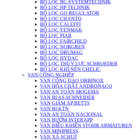
BỘ LỌC BC-SYSTEMTECHNIK
BỘ LỌC HP TECHNIK
BỘ LỌC GO REGULATOR
BỘ LỌC CHANTO
BỘ LỌC CALEFFI
BỘ LỌC YENMAK
BỘ LỌC PIAB
BỘ LỌC FAIRCHILD
BỘ LỌC NORGREN
BỘ LỌC DRUMAG
BỘ LỌC HYDAC
BỘ LỌC THỦY LỰC SCHROEDER
BỘ LỌC KHÍ NÉN CHELIC
VAN CÔNG NGHIỆP
VAN CỔNG DAO ORBINOX
VAN HÓA CHẤT ANDRONACO
VAN AN TOÀN MOGEMA
VAN BI AS-SCHNEIDER
VAN GIẢM ÁP BETTS
VAN BI KTN
VAN AN TOÀN NACIONAL
VAN BƯỚM INTERAPP
VAN ĐIỀU KHIỂN STOHR ARMATUREN
VAN MINIPRESS
VAN XẢ SCHUF