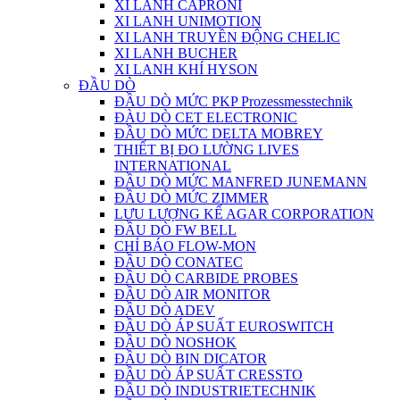
XI LANH CAPRONI
XI LANH UNIMOTION
XI LANH TRUYỀN ĐỘNG CHELIC
XI LANH BUCHER
XI LANH KHÍ HYSON
ĐẦU DÒ
ĐẦU DÒ MỨC PKP Prozessmesstechnik
ĐÀU DÒ CET ELECTRONIC
ĐẦU DÒ MỨC DELTA MOBREY
THIẾT BỊ ĐO LƯỜNG LIVES
INTERNATIONAL
ĐẦU DÒ MỨC MANFRED JUNEMANN
ĐẦU DÒ MỨC ZIMMER
LƯU LƯỢNG KẾ AGAR CORPORATION
ĐẦU DÒ FW BELL
CHỈ BÁO FLOW-MON
ĐẦU DÒ CONATEC
ĐẦU DÒ CARBIDE PROBES
ĐẦU DÒ AIR MONITOR
ĐẦU DÒ ADEV
ĐẦU DÒ ÁP SUẤT EUROSWITCH
ĐẦU DÒ NOSHOK
ĐẦU DÒ BIN DICATOR
ĐẦU DÒ ÁP SUẤT CRESSTO
ĐẦU DÒ INDUSTRIETECHNIK