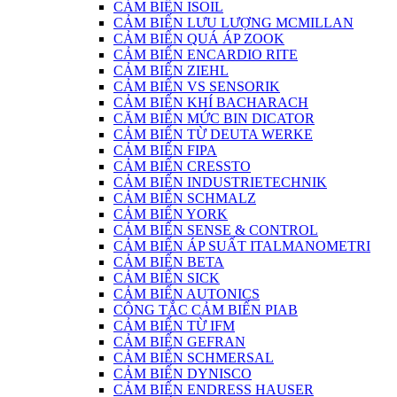
CẢM BIẾN ISOIL
CẢM BIẾN LƯU LƯỢNG MCMILLAN
CẢM BIẾN QUÁ ÁP ZOOK
CẢM BIẾN ENCARDIO RITE
CẢM BIẾN ZIEHL
CẢM BIẾN VS SENSORIK
CẢM BIẾN KHÍ BACHARACH
CĂM BIẾN MỨC BIN DICATOR
CẢM BIẾN TỪ DEUTA WERKE
CẢM BIẾN FIPA
CẢM BIẾN CRESSTO
CẢM BIẾN INDUSTRIETECHNIK
CẢM BIẾN SCHMALZ
CẢM BIẾN YORK
CẢM BIẾN SENSE & CONTROL
CẢM BIẾN ÁP SUẤT ITALMANOMETRI
CẢM BIẾN BETA
CẢM BIẾN SICK
CẢM BIẾN AUTONICS
CÔNG TẮC CẢM BIẾN PIAB
CẢM BIẾN TỪ IFM
CẢM BIẾN GEFRAN
CẢM BIẾN SCHMERSAL
CẢM BIẾN DYNISCO
CẢM BIẾN ENDRESS HAUSER