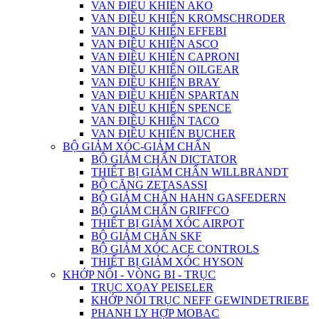
VAN ĐIỀU KHIỂN AKO
VAN ĐIỀU KHIỂN KROMSCHRODER
VAN ĐIỀU KHIỂN EFFEBI
VAN ĐIỀU KHIỂN ASCO
VAN ĐIỀU KHIỂN CAPRONI
VAN ĐIỀU KHIỂN OILGEAR
VAN ĐIỀU KHIỂN BRAY
VAN ĐIỀU KHIỂN SPARTAN
VAN ĐIỀU KHIỂN SPENCE
VAN ĐIỀU KHIỂN TACO
VAN ĐIỀU KHIỂN BUCHER
BỘ GIẢM XÓC-GIẢM CHẤN
BỘ GIẢM CHẤN DICTATOR
THIẾT BỊ GIẢM CHẤN WILLBRANDT
BỘ CĂNG ZETASASSI
BỘ GIẢM CHẤN HAHN GASFEDERN
BỘ GIẢM CHẤN GRIFFCO
THIẾT BỊ GIẢM XÓC AIRPOT
BỘ GIẢM CHẤN SKF
BỘ GIẢM XÓC ACE CONTROLS
THIẾT BỊ GIẢM XÓC HYSON
KHỚP NỐI - VÒNG BI - TRỤC
TRỤC XOAY PEISELER
KHỚP NỐI TRỤC NEFF GEWINDETRIEBE
PHANH LY HỢP MOBAC