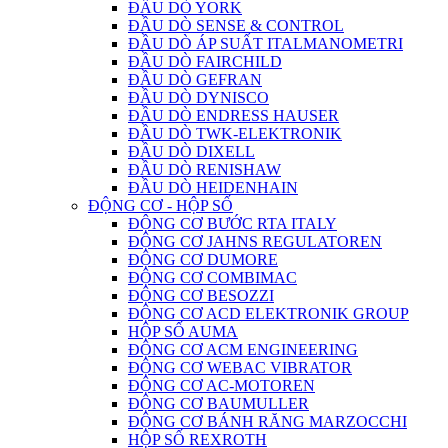
ĐẦU DÒ YORK
ĐẦU DÒ SENSE & CONTROL
ĐẦU DÒ ÁP SUẤT ITALMANOMETRI
ĐẦU DÒ FAIRCHILD
ĐẦU DÒ GEFRAN
ĐẦU DÒ DYNISCO
ĐẦU DÒ ENDRESS HAUSER
ĐẦU DÒ TWK-ELEKTRONIK
ĐẦU DÒ DIXELL
ĐẦU DÒ RENISHAW
ĐẦU DÒ HEIDENHAIN
ĐỘNG CƠ - HỘP SỐ
ĐỘNG CƠ BƯỚC RTA ITALY
ĐỘNG CƠ JAHNS REGULATOREN
ĐỘNG CƠ DUMORE
ĐỘNG CƠ COMBIMAC
ĐỘNG CƠ BESOZZI
ĐỘNG CƠ ACD ELEKTRONIK GROUP
HỘP SỐ AUMA
ĐỘNG CƠ ACM ENGINEERING
ĐỘNG CƠ WEBAC VIBRATOR
ĐỘNG CƠ AC-MOTOREN
ĐỘNG CƠ BAUMULLER
ĐỘNG CƠ BÁNH RĂNG MARZOCCHI
HỘP SỐ REXROTH