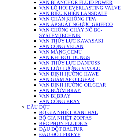
VAN BI ANCHOR FLUID POWER
VAN LÒ HƠI EVERLASTING VALVE
VAN ĐIỀU KHIỂN LANSDALE
VAN CHÂN KHÔNG FIPA
VAN ÁP SUẤT NGƯỢC GRIFFCO
VAN CHỐNG CHÁY NỔ BC-
SYSTEMTECHNIK
VAN THỦY LỰC KAWASAKI
VAN CỔNG VELAN
VAN MÀNG GEMU
VAN KHÍ ĐỐT DUNGS
VAN THỦY LỰC DANFOSS
VAN LƯU LƯỢNG VIVOLO
VAN ĐỊNH HƯỚNG HAWE
VAN GIẢM ÁP OILGEAR
VAN ĐỊNH HƯỚNG OILGEAR
VAN BƯỚM BRAY
VAN BI BRAY
VAN CỔNG BRAY
ĐẦU ĐỐT
BỘ GIA NHIỆT KANTHAL
BỘ GIA NHIỆT ZOPPAS
BÉC PHUN FLUIDICS
ĐẦU ĐỐT BALTUR
ĐẦU ĐỐT FIREYE