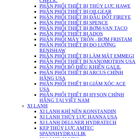
CHELIC
PHÂN PHỐI THIẾT BỊ THỦY LỰC HAWE
PHÂN PHỐI THIẾT BỊ OILGEAR
PHÂN PHỐI THIẾT BỊ ĐẦU ĐỐT FIREYE
PHÂN PHỖI THIẾT BỊ SPENCE
PHÂN PHỐI THIẾT BỊ BƠM-VAN TACO
PHÂN PHỐI THIẾT BỊ ADOS
PHÂN PHỐI MÁY TRỘN - BƠM FRISTAM
PHÂN PHỐI THIẾT BỊ ĐO LƯỜNG
RENISHAW
PHÂN PHỐI THIẾT BỊ LÀM MÁT EMMEGI
PHÂN PHỐI THIẾT BỊ NANOMOTION USA
PHÂN PHỐI BỘ ĐIỀU KHIỂN GALIL
PHÂN PHỐI THIẾT BỊ ARCUS CHÍNH
HÃNG USA
PHÂN PHỐI THIẾT BỊ GIẢM XÓC ACE
USA
PHÂN PHỐI THIẾT BỊ HYSON CHÍNH
HÃNG TẠI VIỆT NAM
XI LANH
XI LANH KHÍ NÉN KONSTANDIN
XI LANH THỦY LỰC HANNA USA
XI LANH DELLNER HYDRATECH
KẸP THỦY LỰC AMTEC
SPANNHYDRAULIK