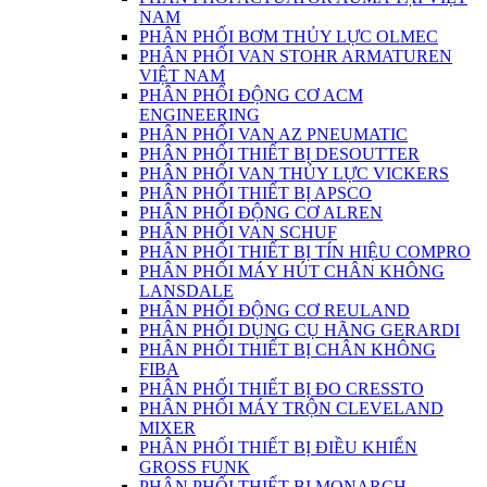
NAM
PHÂN PHỐI BƠM THỦY LỰC OLMEC
PHÂN PHỐI VAN STOHR ARMATUREN
VIỆT NAM
PHÂN PHỐI ĐỘNG CƠ ACM
ENGINEERING
PHÂN PHỐI VAN AZ PNEUMATIC
PHÂN PHỐI THIẾT BỊ DESOUTTER
PHÂN PHỐI VAN THỦY LỰC VICKERS
PHÂN PHỐI THIẾT BỊ APSCO
PHÂN PHỐI ĐỘNG CƠ ALREN
PHÂN PHỐI VAN SCHUF
PHÂN PHỐI THIẾT BỊ TÍN HIỆU COMPRO
PHÂN PHỐI MÁY HÚT CHÂN KHÔNG
LANSDALE
PHÂN PHỐI ĐỘNG CƠ REULAND
PHÂN PHỐI DỤNG CỤ HÃNG GERARDI
PHÂN PHỐI THIẾT BỊ CHÂN KHÔNG
FIBA
PHÂN PHỐI THIẾT BỊ ĐO CRESSTO
PHÂN PHỐI MÁY TRỘN CLEVELAND
MIXER
PHÂN PHỐI THIẾT BỊ ĐIỀU KHIỂN
GROSS FUNK
PHÂN PHỐI THIẾT BỊ MONARCH