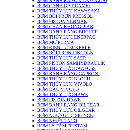
BƠM BÁNH RĂNG MARZOCCHI
BƠM CÁNH GẠT CAMEL
BƠM THỦY LỰC KAWASAKI
BƠM BÔI TRƠN PRESSOL
BƠM PISTON YENMAK
BƠM CHÂN KHÔNG PIAB
BƠM BÁNH RĂNG BUCHER
BƠM THỦY LỰC ENERPAC
BƠM MỠ PERMA
BƠM ĐIỆN TỪ ECKERLE
BƠM BÔI TRƠN LINCOLN
BƠM THỦY LỰC SAER
BƠM PISTON SAMHYDRAULIK
BƠM THỦY LỰC DANFOSS
BƠM BÁNH RĂNG CAPRONI
BƠM THỦY LỰC BLOCH
BƠM THỦY LỰC VIVOLO
BƠM DẦU VIVOLO
BƠM THỦY LỰC HAWE
BƠM PISTON HAWE
BƠM BÁNH RĂNG OILGEAR
BƠM THỦY LỰC OILGEAR
BƠM NGƯNG TỤ SPENCE
BƠM NHIỆT TACO
BƠM LY TÂM FRISTAM