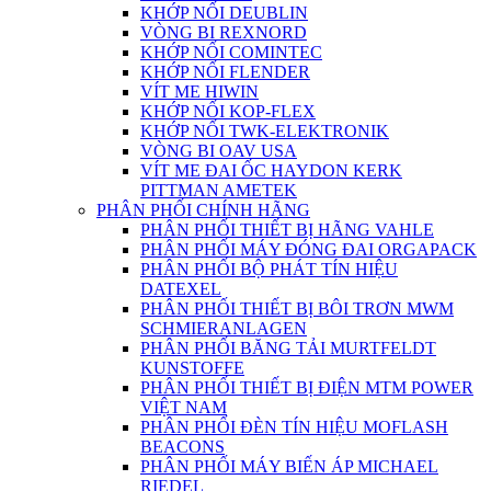
KHỚP NỐI DEUBLIN
VÒNG BI REXNORD
KHỚP NỐI COMINTEC
KHỚP NỐI FLENDER
VÍT ME HIWIN
KHỚP NỐI KOP-FLEX
KHỚP NỐI TWK-ELEKTRONIK
VÒNG BI OAV USA
VÍT ME ĐAI ỐC HAYDON KERK
PITTMAN AMETEK
PHÂN PHỐI CHÍNH HÃNG
PHÂN PHỐI THIẾT BỊ HÃNG VAHLE
PHÂN PHỐI MÁY ĐÓNG ĐAI ORGAPACK
PHÂN PHỐI BỘ PHÁT TÍN HIỆU
DATEXEL
PHÂN PHỐI THIẾT BỊ BÔI TRƠN MWM
SCHMIERANLAGEN
PHÂN PHỐI BĂNG TẢI MURTFELDT
KUNSTOFFE
PHÂN PHỐI THIẾT BỊ ĐIỆN MTM POWER
VIỆT NAM
PHÂN PHỐI ĐÈN TÍN HIỆU MOFLASH
BEACONS
PHÂN PHỐI MÁY BIẾN ÁP MICHAEL
RIEDEL