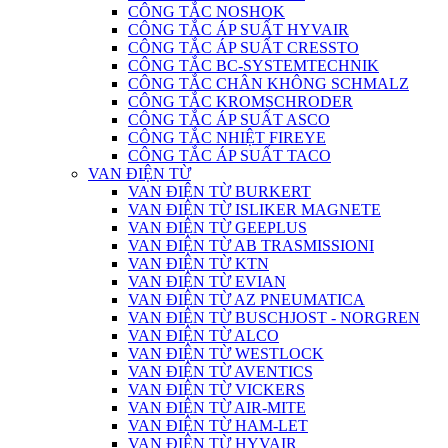
CÔNG TẮC NOSHOK
CÔNG TẮC ÁP SUẤT HYVAIR
CÔNG TẮC ÁP SUẤT CRESSTO
CÔNG TẮC BC-SYSTEMTECHNIK
CÔNG TẮC CHÂN KHÔNG SCHMALZ
CÔNG TẮC KROMSCHRODER
CÔNG TẮC ÁP SUẤT ASCO
CÔNG TẮC NHIỆT FIREYE
CÔNG TẮC ÁP SUẤT TACO
VAN ĐIỆN TỪ
VAN ĐIỆN TỪ BURKERT
VAN ĐIỆN TỪ ISLIKER MAGNETE
VAN ĐIỆN TỪ GEEPLUS
VAN ĐIỆN TỪ AB TRASMISSIONI
VAN ĐIỆN TỪ KTN
VAN ĐIỆN TỪ EVIAN
VAN ĐIỆN TỪ AZ PNEUMATICA
VAN ĐIỆN TỪ BUSCHJOST - NORGREN
VAN ĐIỆN TỪ ALCO
VAN ĐIỆN TỪ WESTLOCK
VAN ĐIỆN TỪ AVENTICS
VAN ĐIỆN TỪ VICKERS
VAN ĐIỆN TỪ AIR-MITE
VAN ĐIỆN TỪ HAM-LET
VAN ĐIỆN TỪ HYVAIR