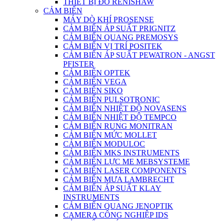
THIẾT BỊ ĐO RENISHAW
CẢM BIẾN
MÁY DÒ KHÍ PROSENSE
CẢM BIẾN ÁP SUẤT PRIGNITZ
CẢM BIẾN QUANG PREMOSYS
CẢM BIẾN VỊ TRÍ POSITEK
CẢM BIẾN ÁP SUẤT PEWATRON - ANGST
PFISTER
CẢM BIẾN OPTEK
CẢM BIẾN VEGA
CẢM BIẾN SIKO
CẢM BIẾN PULSOTRONIC
CẢM BIẾN NHIỆT ĐỘ NOVASENS
CẢM BIẾN NHIỆT ĐỘ TEMPCO
CẢM BIẾN RUNG MONITRAN
CẢM BIẾN MỨC MOLLET
CẢM BIẾN MODULOC
CẢM BIẾN MKS INSTRUMENTS
CẢM BIẾN LỰC ME MEBSYSTEME
CẢM BIẾN LASER COMPONENTS
CẢM BIẾN MƯA LAMBRECHT
CẢM BIẾN ÁP SUẤT KLAY
INSTRUMENTS
CẢM BIẾN QUANG JENOPTIK
CAMERA CÔNG NGHIỆP IDS