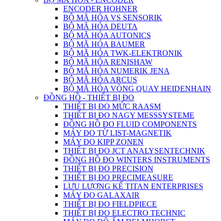
ENCODER HOHNER
BỘ MÃ HÓA VS SENSORIK
BỘ MÃ HÓA DEUTA
BỘ MÃ HÓA AUTONICS
BỘ MÃ HÓA BAUMER
BỘ MÃ HÓA TWK-ELEKTRONIK
BỘ MÃ HÓA RENISHAW
BỘ MÃ HÓA NUMERIK JENA
BỘ MÃ HÓA ARCUS
BỘ MÃ HÓA VÒNG QUAY HEIDENHAIN
ĐỒNG HỒ - THIẾT BỊ ĐO
THIẾT BỊ ĐO MỨC RAASM
THIẾT BỊ ĐO NAGY MESSSYSTEME
ĐỒNG HỒ ĐO FLUID COMPONENTS
MÁY ĐO TỪ LIST-MAGNETIK
MÁY ĐO KIPP ZONEN
THIẾT BỊ ĐO JCT ANALYSENTECHNIK
ĐỒNG HỒ ĐO WINTERS INSTRUMENTS
THIẾT BỊ ĐO PRECISION
THIẾT BỊ ĐO PRECIMEASURE
LƯU LƯỢNG KẾ TITAN ENTERPRISES
MÁY ĐO GALAXAIR
THIẾT BỊ ĐO FIELDPIECE
THIẾT BỊ ĐO ELECTRO TECHNIC