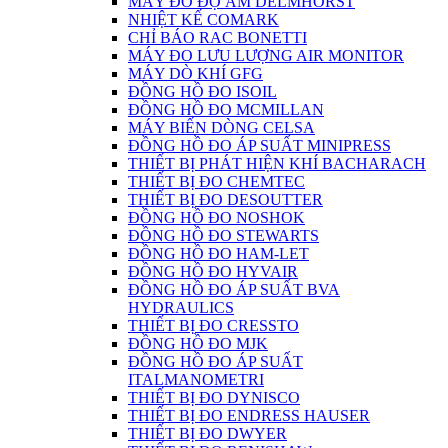
MÁY ĐO ĐỘ ẨM DELMHORST
NHIỆT KẾ COMARK
CHỈ BÁO RAC BONETTI
MÁY ĐO LƯU LƯỢNG AIR MONITOR
MÁY DÒ KHÍ GFG
ĐỒNG HỒ ĐO ISOIL
ĐỒNG HỒ ĐO MCMILLAN
MÁY BIẾN DÒNG CELSA
ĐỒNG HỒ ĐO ÁP SUẤT MINIPRESS
THIẾT BỊ PHÁT HIỆN KHÍ BACHARACH
THIẾT BỊ ĐO CHEMTEC
THIẾT BỊ ĐO DESOUTTER
ĐỒNG HỒ ĐO NOSHOK
ĐỒNG HỒ ĐO STEWARTS
ĐỒNG HỒ ĐO HAM-LET
ĐỒNG HỒ ĐO HYVAIR
ĐỒNG HỒ ĐO ÁP SUẤT BVA
HYDRAULICS
THIẾT BỊ ĐO CRESSTO
ĐỒNG HỒ ĐO MJK
ĐỒNG HỒ ĐO ÁP SUẤT
ITALMANOMETRI
THIẾT BỊ ĐO DYNISCO
THIẾT BỊ ĐO ENDRESS HAUSER
THIẾT BỊ ĐO DWYER