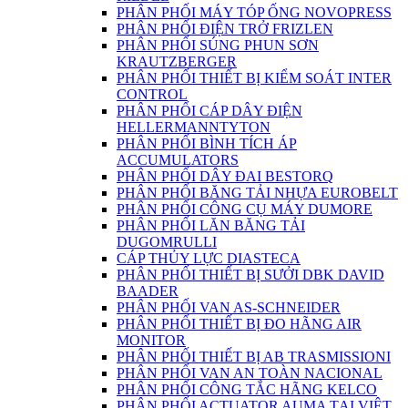
PHÂN PHỐI MÁY TÓP ỐNG NOVOPRESS
PHÂN PHỐI ĐIỆN TRỞ FRIZLEN
PHÂN PHỐI SÚNG PHUN SƠN
KRAUTZBERGER
PHÂN PHỐI THIẾT BỊ KIỂM SOÁT INTER
CONTROL
PHÂN PHỐI CÁP DÂY ĐIỆN
HELLERMANNTYTON
PHÂN PHỐI BÌNH TÍCH ÁP
ACCUMULATORS
PHÂN PHỐI DÂY ĐAI BESTORQ
PHÂN PHỐI BĂNG TẢI NHỰA EUROBELT
PHÂN PHỐI CÔNG CỤ MÁY DUMORE
PHÂN PHỐI LĂN BĂNG TẢI
DUGOMRULLI
CÁP THỦY LỰC DIASTECA
PHÂN PHỐI THIẾT BỊ SƯỞI DBK DAVID
BAADER
PHÂN PHỐI VAN AS-SCHNEIDER
PHÂN PHỐI THIẾT BỊ ĐO HÃNG AIR
MONITOR
PHÂN PHỐI THIẾT BỊ AB TRASMISSIONI
PHÂN PHỐI VAN AN TOÀN NACIONAL
PHÂN PHỐI CÔNG TẮC HÃNG KELCO
PHÂN PHỐI ACTUATOR AUMA TẠI VIỆT