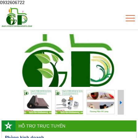
0932606722
HỖ TRỢ TRỰC TUYẾN
Phòng kinh doanh