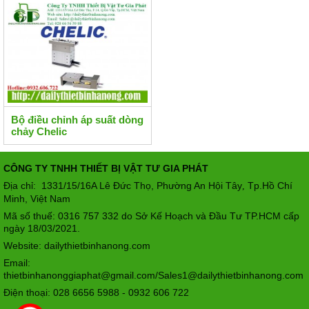
Bộ điều chỉnh áp suất dòng
chảy Chelic
CÔNG TY TNHH THIẾT BỊ VẬT TƯ GIA PHÁT
Địa chỉ: 1331/15/16A Lê Đức Thọ, Phường An Hội Tây
Tp.Hồ Chí
,
Minh, Việt Nam
Mã số thuế: 0316 757 332 do Sở Kế Hoạch và Đầu Tư TP.HCM cấp
ngày 18/03/2021.
Website: dailythietbinhanong.com
Email:
thietbinhanonggiaphat@gmail.com/Sales1@dailythietbinhanong.com
Điện thoại: 028 6656 5988 - 0932 606 722