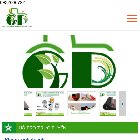
0932606722
HỖ TRỢ TRỰC TUYẾN
Phòng kinh doanh