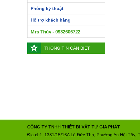
Phòng kỹ thuật
Hỗ trợ khách hàng
Mrs Thủy - 0932606722
THÔNG TIN CẦN BIẾT
CÔNG TY TNHH THIẾT BỊ VẬT TƯ GIA PHÁT
Địa chỉ: 1331/15/16A Lê Đức Thọ, Phường An Hội Tây
T
,