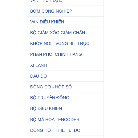
VAN THỦY LỰC
BƠM CÔNG NGHIỆP
VAN ĐIỀU KHIỂN
BỘ GIẢM XÓC-GIẢM CHẤN
KHỚP NỐI - VÒNG BI - TRỤC
PHÂN PHỐI CHÍNH HÃNG
XI LANH
ĐẦU DÒ
ĐỘNG CƠ - HỘP SỐ
BỘ TRUYỀN ĐỘNG
BỘ ĐIỀU KHIỂN
BỘ MÃ HÓA - ENCODER
ĐỒNG HỒ - THIẾT BỊ ĐO