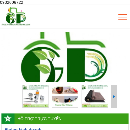
0932606722
HỖ TRỢ TRỰC TUYẾN
Phòng kinh doanh