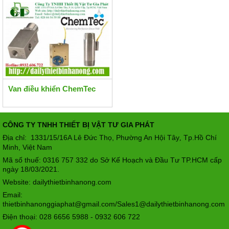
Van điều khiển ChemTec
CÔNG TY TNHH THIẾT BỊ VẬT TƯ GIA PHÁT
Địa chỉ: 1331/15/16A Lê Đức Thọ, Phường An Hội Tây
Tp.Hồ Chí
,
Minh, Việt Nam
Mã số thuế: 0316 757 332 do Sở Kế Hoạch và Đầu Tư TP.HCM cấp
ngày 18/03/2021.
Website: dailythietbinhanong.com
Email:
thietbinhanonggiaphat@gmail.com/Sales1@dailythietbinhanong.com
Điện thoại: 028 6656 5988 - 0932 606 722