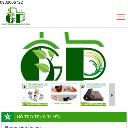
0932606722
HỖ TRỢ TRỰC TUYẾN
Phòng kinh doanh