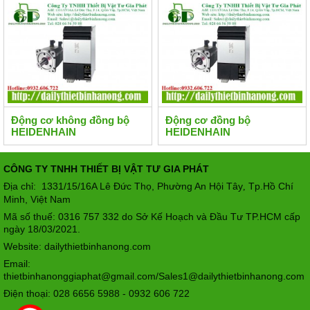
Động cơ không đồng bộ
Động cơ đồng bộ
HEIDENHAIN
HEIDENHAIN
CÔNG TY TNHH THIẾT BỊ VẬT TƯ GIA PHÁT
Địa chỉ: 1331/15/16A Lê Đức Thọ, Phường An Hội Tây
Tp.Hồ Chí
,
Minh, Việt Nam
Mã số thuế: 0316 757 332 do Sở Kế Hoạch và Đầu Tư TP.HCM cấp
ngày 18/03/2021.
Website: dailythietbinhanong.com
Email:
thietbinhanonggiaphat@gmail.com/Sales1@dailythietbinhanong.com
Điện thoại: 028 6656 5988 - 0932 606 722