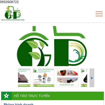
0932606722
HỖ TRỢ TRỰC TUYẾN
Phòng kinh doanh