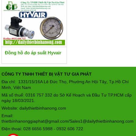
Đồng hồ đo áp suất Hyvair
CÔNG TY TNHH THIẾT BỊ VẬT TƯ GIA PHÁT
Địa chỉ: 1331/15/16A Lê Đức Thọ, Phường An Hội Tây
Tp.Hồ Chí
,
Minh, Việt Nam
Mã số thuế: 0316 757 332 do Sở Kế Hoạch và Đầu Tư TP.HCM cấp
ngày 18/03/2021.
Website: dailythietbinhanong.com
Email:
thietbinhanonggiaphat@gmail.com/Sales1@dailythietbinhanong.com
Điện thoại: 028 6656 5988 - 0932 606 722