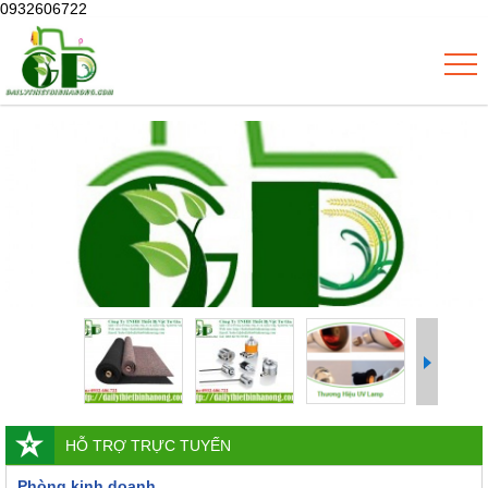
0932606722
HỖ TRỢ TRỰC TUYẾN
Phòng kinh doanh