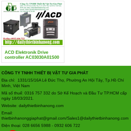
ACD Elektronik Drive
controller AC03030A01S00
CÔNG TY TNHH THIẾT BỊ VẬT TƯ GIA PHÁT
Địa chỉ: 1331/15/16A Lê Đức Thọ, Phường An Hội Tây
Tp.Hồ Chí
,
Minh, Việt Nam
Mã số thuế: 0316 757 332 do Sở Kế Hoạch và Đầu Tư TP.HCM cấp
ngày 18/03/2021.
Website: dailythietbinhanong.com
Email:
thietbinhanonggiaphat@gmail.com/Sales1@dailythietbinhanong.com
Điện thoại: 028 6656 5988 - 0932 606 722