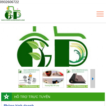
0932606722
HỖ TRỢ TRỰC TUYẾN
Phòng kinh doanh