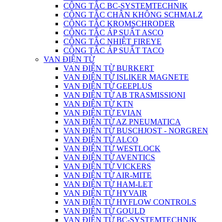
CÔNG TẮC BC-SYSTEMTECHNIK
CÔNG TẮC CHÂN KHÔNG SCHMALZ
CÔNG TẮC KROMSCHRODER
CÔNG TẮC ÁP SUẤT ASCO
CÔNG TẮC NHIỆT FIREYE
CÔNG TẮC ÁP SUẤT TACO
VAN ĐIỆN TỪ
VAN ĐIỆN TỪ BURKERT
VAN ĐIỆN TỪ ISLIKER MAGNETE
VAN ĐIỆN TỪ GEEPLUS
VAN ĐIỆN TỪ AB TRASMISSIONI
VAN ĐIỆN TỪ KTN
VAN ĐIỆN TỪ EVIAN
VAN ĐIỆN TỪ AZ PNEUMATICA
VAN ĐIỆN TỪ BUSCHJOST - NORGREN
VAN ĐIỆN TỪ ALCO
VAN ĐIỆN TỪ WESTLOCK
VAN ĐIỆN TỪ AVENTICS
VAN ĐIỆN TỪ VICKERS
VAN ĐIỆN TỪ AIR-MITE
VAN ĐIỆN TỪ HAM-LET
VAN ĐIỆN TỪ HYVAIR
VAN ĐIỆN TỪ HYFLOW CONTROLS
VAN ĐIỆN TỪ GOULD
VAN ĐIỆN TỪ BC-SYSTEMTECHNIK