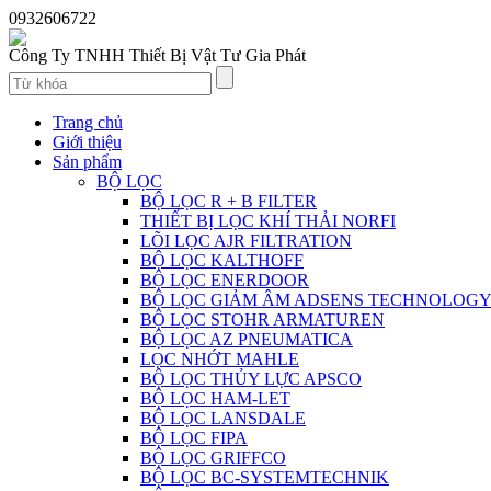
0932606722
Công Ty TNHH Thiết Bị Vật Tư Gia Phát
Trang chủ
Giới thiệu
Sản phẩm
BỘ LỌC
BỘ LỌC R + B FILTER
THIẾT BỊ LỌC KHÍ THẢI NORFI
LÕI LỌC AJR FILTRATION
BỘ LỌC KALTHOFF
BỘ LỌC ENERDOOR
BỘ LỌC GIẢM ÂM ADSENS TECHNOLOG
BỘ LỌC STOHR ARMATUREN
BỘ LỌC AZ PNEUMATICA
LỌC NHỚT MAHLE
BỘ LỌC THỦY LỰC APSCO
BỘ LỌC HAM-LET
BỘ LỌC LANSDALE
BỘ LỌC FIPA
BỘ LỌC GRIFFCO
BỘ LỌC BC-SYSTEMTECHNIK