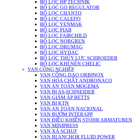
BỘ LỌC HP TECHNIK
BỘ LỌC GO REGULATOR
BỘ LỌC CHANTO
BỘ LỌC CALEFFI
BỘ LỌC YENMAK
BỘ LỌC PIAB
BỘ LỌC FAIRCHILD
BỘ LỌC NORGREN
BỘ LỌC DRUMAG
BỘ LỌC HYDAC
BỘ LỌC THỦY LỰC SCHROEDER
BỘ LỌC KHÍ NÉN CHELIC
VAN CÔNG NGHIỆP
VAN CỔNG DAO ORBINOX
VAN HÓA CHẤT ANDRONACO
VAN AN TOÀN MOGEMA
VAN BI AS-SCHNEIDER
VAN GIẢM ÁP BETTS
VAN BI KTN
VAN AN TOÀN NACIONAL
VAN BƯỚM INTERAPP
VAN ĐIỀU KHIỂN STOHR ARMATUREN
VAN MINIPRESS
VAN XẢ SCHUF
VAN BI ANCHOR FLUID POWER