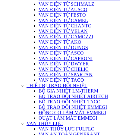
VAN ĐIỆN TỪ SCHMALZ
VAN ĐIỆN TỪ AUSCO
VAN ĐIỆN TỪ FESTO
VAN ĐIỆN TỪ CAMEL
VAN ĐIỆN TỪ CHANTO
VAN ĐIỆN TỪ VELAN
VAN ĐIỆN TỪ CAMOZZI
VAN ĐIỆN TỪ AKO
VAN ĐIỆN TỪ DUNGS
VAN ĐIỆN TỪ ASCO
VAN ĐIỆN TỪ CAPRONI
VAN ĐIỆN TỪ DWYER
VAN ĐIỆN TỪ CHELIC
VAN ĐIỆN TỪ SPARTAN
VAN ĐIỆN TỪ TACO
THIẾT BỊ TRAO ĐỔI NHIỆT
BỘ GIA NHIỆT LM-THERM
BỘ TRAO ĐỔI NHIỆT AIRTECH
BỘ TRAO ĐỔI NHIỆT TACO
BỘ TRAO ĐỔI NHIỆT EMMEGI
ĐỘNG CƠ LÀM MÁT EMMEGI
QUẠT LÀM MÁT EMMEGI
VAN THỦY LỰC
VAN THỦY LỰC FULFLO
VAN AN TOÀN GENERANT