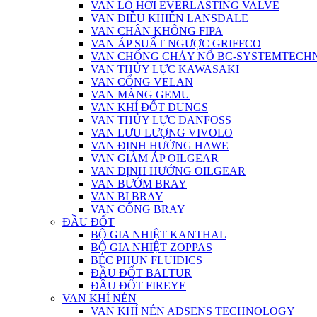
VAN LÒ HƠI EVERLASTING VALVE
VAN ĐIỀU KHIỂN LANSDALE
VAN CHÂN KHÔNG FIPA
VAN ÁP SUẤT NGƯỢC GRIFFCO
VAN CHỐNG CHÁY NỔ BC-SYSTEMTECH
VAN THỦY LỰC KAWASAKI
VAN CỔNG VELAN
VAN MÀNG GEMU
VAN KHÍ ĐỐT DUNGS
VAN THỦY LỰC DANFOSS
VAN LƯU LƯỢNG VIVOLO
VAN ĐỊNH HƯỚNG HAWE
VAN GIẢM ÁP OILGEAR
VAN ĐỊNH HƯỚNG OILGEAR
VAN BƯỚM BRAY
VAN BI BRAY
VAN CỔNG BRAY
ĐẦU ĐỐT
BỘ GIA NHIỆT KANTHAL
BỘ GIA NHIỆT ZOPPAS
BÉC PHUN FLUIDICS
ĐẦU ĐỐT BALTUR
ĐẦU ĐỐT FIREYE
VAN KHÍ NÉN
VAN KHÍ NÉN ADSENS TECHNOLOGY