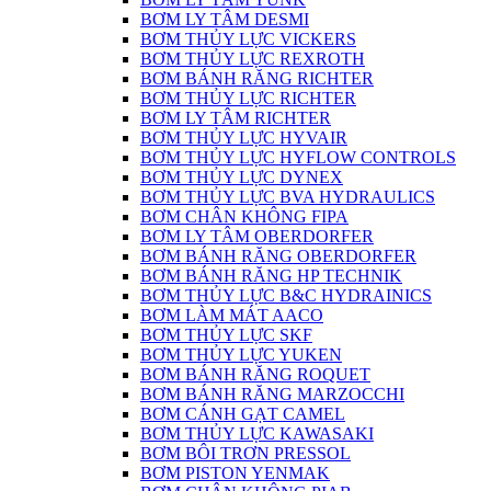
BƠM LY TÂM DESMI
BƠM THỦY LỰC VICKERS
BƠM THỦY LỰC REXROTH
BƠM BÁNH RĂNG RICHTER
BƠM THỦY LỰC RICHTER
BƠM LY TÂM RICHTER
BƠM THỦY LỰC HYVAIR
BƠM THỦY LỰC HYFLOW CONTROLS
BƠM THỦY LỰC DYNEX
BƠM THỦY LỰC BVA HYDRAULICS
BƠM CHÂN KHÔNG FIPA
BƠM LY TÂM OBERDORFER
BƠM BÁNH RĂNG OBERDORFER
BƠM BÁNH RĂNG HP TECHNIK
BƠM THỦY LỰC B&C HYDRAINICS
BƠM LÀM MÁT AACO
BƠM THỦY LỰC SKF
BƠM THỦY LỰC YUKEN
BƠM BÁNH RĂNG ROQUET
BƠM BÁNH RĂNG MARZOCCHI
BƠM CÁNH GẠT CAMEL
BƠM THỦY LỰC KAWASAKI
BƠM BÔI TRƠN PRESSOL
BƠM PISTON YENMAK