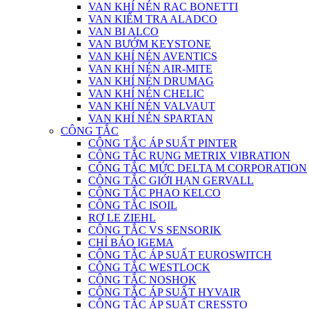
VAN KHÍ NÉN RAC BONETTI
VAN KIỂM TRA ALADCO
VAN BI ALCO
VAN BƯỚM KEYSTONE
VAN KHÍ NÉN AVENTICS
VAN KHÍ NÉN AIR-MITE
VAN KHÍ NÉN DRUMAG
VAN KHÍ NÉN CHELIC
VAN KHÍ NÉN VALVAUT
VAN KHÍ NÉN SPARTAN
CÔNG TẮC
CÔNG TẮC ÁP SUẤT PINTER
CÔNG TẮC RUNG METRIX VIBRATION
CÔNG TẮC MỨC DELTA M CORPORATION
CÔNG TẮC GIỚI HẠN GERVALL
CÔNG TẮC PHAO KELCO
CÔNG TẮC ISOIL
RƠ LE ZIEHL
CÔNG TẮC VS SENSORIK
CHỈ BÁO IGEMA
CÔNG TẮC ÁP SUẤT EUROSWITCH
CÔNG TẮC WESTLOCK
CÔNG TẮC NOSHOK
CÔNG TẮC ÁP SUẤT HYVAIR
CÔNG TẮC ÁP SUẤT CRESSTO