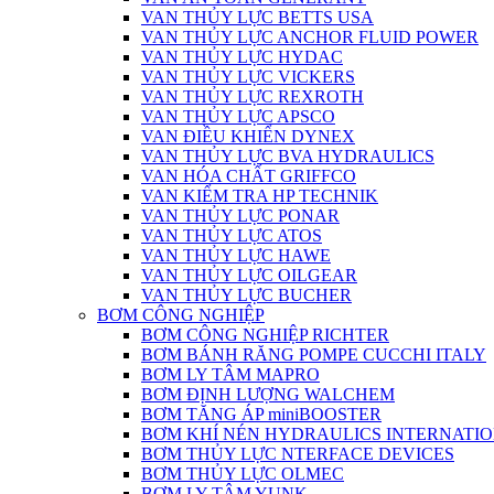
VAN THỦY LỰC BETTS USA
VAN THỦY LỰC ANCHOR FLUID POWER
VAN THỦY LỰC HYDAC
VAN THỦY LỰC VICKERS
VAN THỦY LỰC REXROTH
VAN THỦY LỰC APSCO
VAN ĐIỀU KHIỂN DYNEX
VAN THỦY LỰC BVA HYDRAULICS
VAN HÓA CHẤT GRIFFCO
VAN KIỂM TRA HP TECHNIK
VAN THỦY LỰC PONAR
VAN THỦY LỰC ATOS
VAN THỦY LỰC HAWE
VAN THỦY LỰC OILGEAR
VAN THỦY LỰC BUCHER
BƠM CÔNG NGHIỆP
BƠM CÔNG NGHIỆP RICHTER
BƠM BÁNH RĂNG POMPE CUCCHI ITALY
BƠM LY TÂM MAPRO
BƠM ĐỊNH LƯỢNG WALCHEM
BƠM TĂNG ÁP miniBOOSTER
BƠM KHÍ NÉN HYDRAULICS INTERNATIO
BƠM THỦY LỰC NTERFACE DEVICES
BƠM THỦY LỰC OLMEC
BƠM LY TÂM YUNK