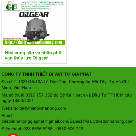
Nhà cung cấp và phân phối
van thủy lực Oilgear
CÔNG TY TNHH THIẾT BỊ VẬT TƯ GIA PHÁT
Địa chỉ: 1331/15/16A Lê Đức Thọ, Phường An Hội Tây
Tp.Hồ Chí
,
Minh, Việt Nam
Mã số thuế: 0316 757 332 do Sở Kế Hoạch và Đầu Tư TP.HCM cấp
ngày 18/03/2021.
Website: dailythietbinhanong.com
Email:
thietbinhanonggiaphat@gmail.com/Sales1@dailythietbinhanong.com
Điện thoại: 028 6656 5988 - 0932 606 722