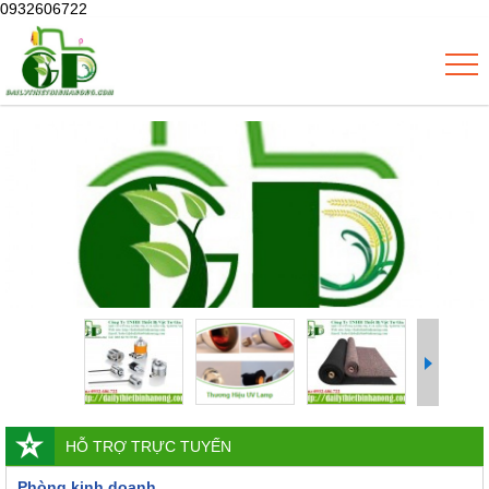
0932606722
HỖ TRỢ TRỰC TUYẾN
Phòng kinh doanh