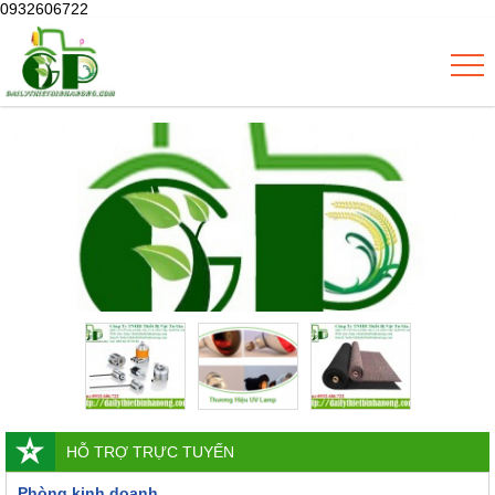
0932606722
HỖ TRỢ TRỰC TUYẾN
Phòng kinh doanh