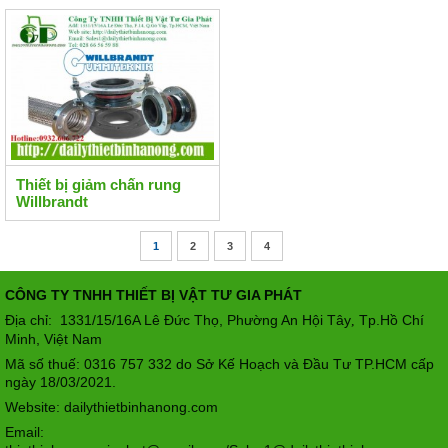
Thiết bị giảm chấn rung
Willbrandt
1
2
3
4
CÔNG TY TNHH THIẾT BỊ VẬT TƯ GIA PHÁT
Địa chỉ: 1331/15/16A Lê Đức Thọ, Phường An Hội Tây
Tp.Hồ Chí
,
Minh, Việt Nam
Mã số thuế: 0316 757 332 do Sở Kế Hoạch và Đầu Tư TP.HCM cấp
ngày 18/03/2021.
Website: dailythietbinhanong.com
Email: