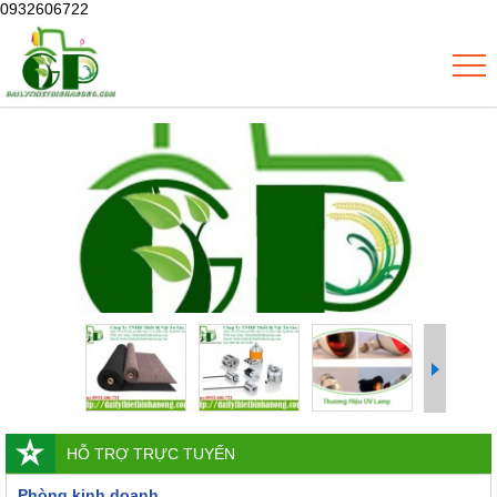
0932606722
HỖ TRỢ TRỰC TUYẾN
Phòng kinh doanh