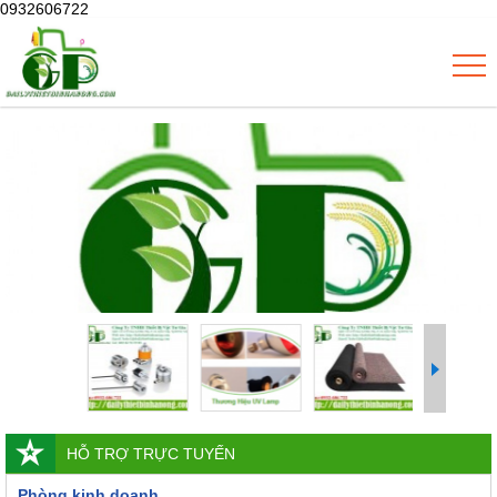
0932606722
HỖ TRỢ TRỰC TUYẾN
Phòng kinh doanh