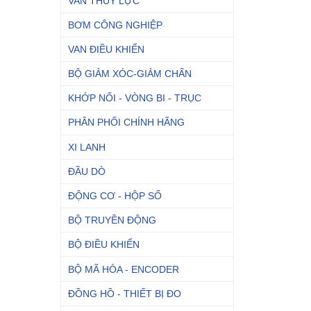
VAN THỦY LỰC
BƠM CÔNG NGHIỆP
VAN ĐIỀU KHIỂN
BỘ GIẢM XÓC-GIẢM CHẤN
KHỚP NỐI - VÒNG BI - TRỤC
PHÂN PHỐI CHÍNH HÃNG
XI LANH
ĐẦU DÒ
ĐỘNG CƠ - HỘP SỐ
BỘ TRUYỀN ĐỘNG
BỘ ĐIỀU KHIỂN
BỘ MÃ HÓA - ENCODER
ĐỒNG HỒ - THIẾT BỊ ĐO