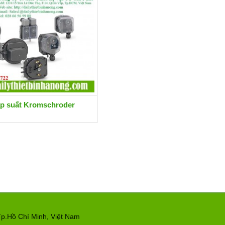
áp suất Kromschroder
p.Hồ Chí Minh, Việt Nam