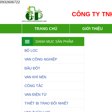
0932606722
CÔNG TY TNH
TRANG CHỦ
GIỚI THIỆU
DANH MỤC SẢN PHẨM
BỘ LỌC
VAN CÔNG NGHIỆP
ĐẦU ĐỐT
VAN KHÍ NÉN
CÔNG TẮC
VAN ĐIỆN TỪ
THIẾT BỊ TRAO ĐỔI NHIỆT