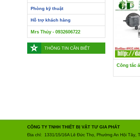
Phòng kỹ thuật
Hỗ trợ khách hàng
Mrs Thủy - 0932606722
THÔNG TIN CẦN BIẾT
Công tắc 
CÔNG TY TNHH THIẾT BỊ VẬT TƯ GIA PHÁT
Địa chỉ: 1331/15/16A Lê Đức Thọ, Phường An Hội Tây
T
,