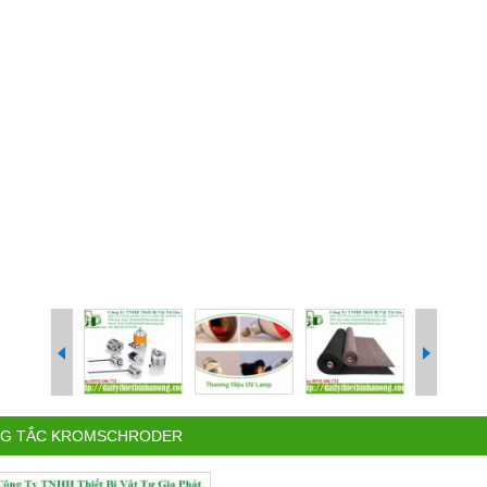
G TẮC KROMSCHRODER