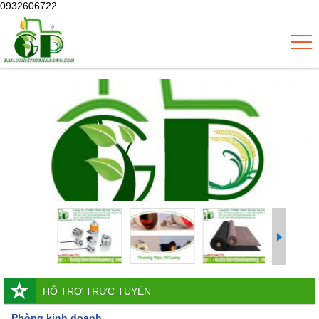
0932606722
HỖ TRỢ TRỰC TUYẾN
Phòng kinh doanh