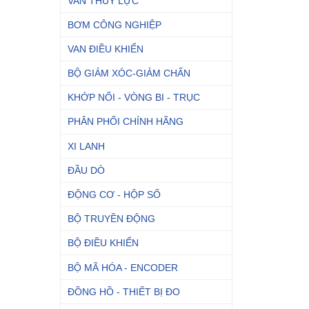
VAN THỦY LỰC
BƠM CÔNG NGHIỆP
VAN ĐIỀU KHIỂN
BỘ GIẢM XÓC-GIẢM CHẤN
KHỚP NỐI - VÒNG BI - TRỤC
PHÂN PHỐI CHÍNH HÃNG
XI LANH
ĐẦU DÒ
ĐỘNG CƠ - HỘP SỐ
BỘ TRUYỀN ĐỘNG
BỘ ĐIỀU KHIỂN
BỘ MÃ HÓA - ENCODER
ĐỒNG HỒ - THIẾT BỊ ĐO