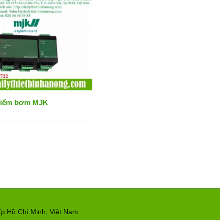
hiểm bơm MJK
p.Hồ Chí Minh, Việt Nam