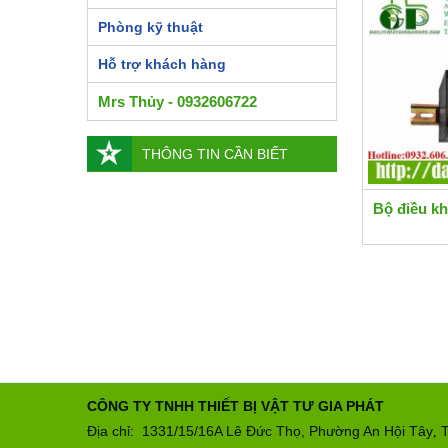
Phòng kỹ thuật
Hỗ trợ khách hàng
Mrs Thủy - 0932606722
THÔNG TIN CẦN BIẾT
Bộ điều k
CÔNG TY TNHH THIẾT BỊ VẬT TƯ GIA PHÁT
Địa chỉ: 1331/15/16A Lê Đức Thọ, Phường An Hội Tây
T
,