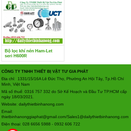
Bộ lọc khí nén Ham-Let
seri H600R
CÔNG TY TNHH THIẾT BỊ VẬT TƯ GIA PHÁT
Địa chỉ: 1331/15/16A Lê Đức Thọ, Phường An Hội Tây
Tp.Hồ Chí
,
Minh, Việt Nam
Mã số thuế: 0316 757 332 do Sở Kế Hoạch và Đầu Tư TP.HCM cấp
ngày 18/03/2021.
Website: dailythietbinhanong.com
Email:
thietbinhanonggiaphat@gmail.com/Sales1@dailythietbinhanong.com
Điện thoại: 028 6656 5988 - 0932 606 722