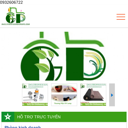
0932606722
HỖ TRỢ TRỰC TUYẾN
Phòng kinh doanh